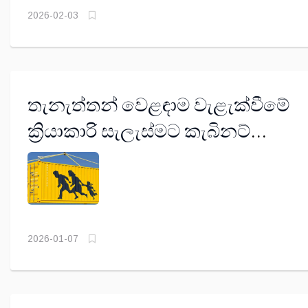
2026-02-03
තැනැත්තන් වෙළඳාම වැළැක්වීමේ
ක්‍රියාකාරි සැලැස්මට කැබිනට්
අනුමැතිය
2026-01-07