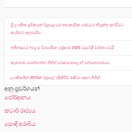
ශ්‍රී ලාංකික ශ්‍රමිකයන් ඊශ්‍රායලයේ තාවකාලික සේවයේ නියුක්ත කරවීමට
කැබිනට් අනුමැතිය
ඉතිහාසයේ ඉහළම විගමණික ප්‍රේෂණ 2025 වසරේදී වාර්තා වෙයි
කැනඩාව පෙන්නන්න ගිහින් වරකාපොලෙන් බන්ධනාගාරයට
ලාංකිකයින් 3575ක් ඊශ්‍රායල් ඉදිකිරීම් රැකියා සඳහා ගිහින්
අනු-ප්‍රවර්ගයන්
ජෝර්දානය
කටාර් රාජ්‍යය
සෞදි අරාබිය