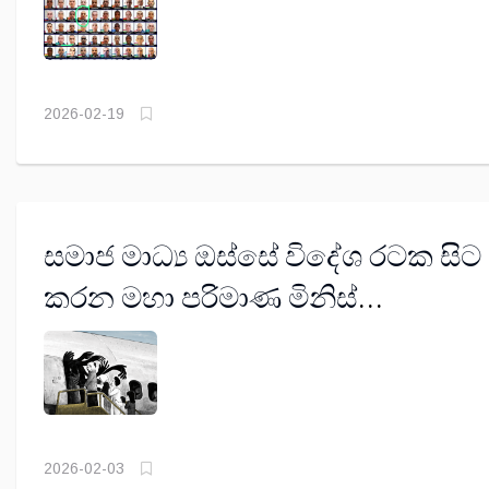
2026-02-19
සමාජ මාධ්‍ය ඔස්සේ විදේශ රටක සිට
කරන මහා පරිමාණ මිනිස්
වෙළඳාමක්
2026-02-03