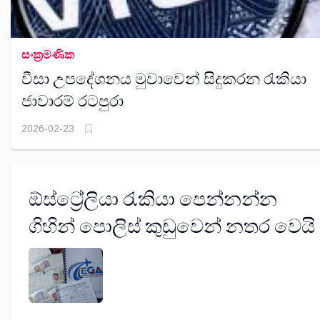
සංක‍්‍රමණික
වීසා උපදේශනය මුවාවෙන් සිදුකරන රැකියා
ජාවාරම් රටපුරා
2026-02-23
ඕස්ට්‍රේලියා රැකියා පෙන්නන්න
ගිහින් පොලිස් කුඩුවෙන් නතර වෙයි