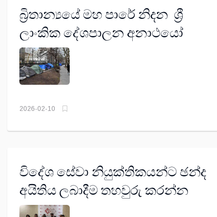
බ්‍රිතාන්‍යයේ මහ පාරේ නිදන ශ්‍රී
ලාංකික දේශපාලන අනාථයෝ
2026-02-10
විදේශ සේවා නියුක්තිකයන්ට ඡන්ද
අයිතිය ලබාදීම තහවුරු කරන්න