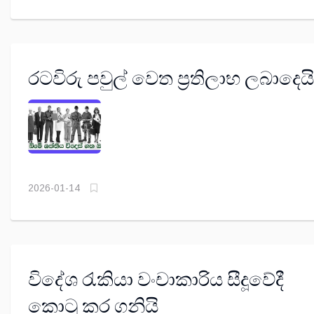
රටවිරු පවුල් වෙත ප්‍රතිලාභ ලබාදෙයි
2026-01-14
විදේශ රැකියා වංචාකාරිය සීදූවේදී
කොටු කර ගනියි