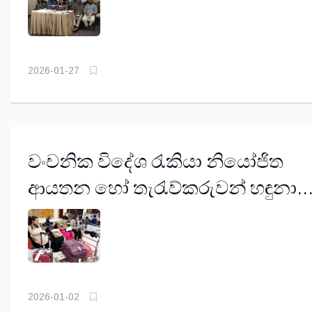
2026-01-27
වංචනික විදේශ රැකියා නියෝජිත
ආයතන හෝ තැරැව්කරුවන් හඳුනා
ගන්නා පහසු ලක්ෂණ මෙන්න
2026-01-02