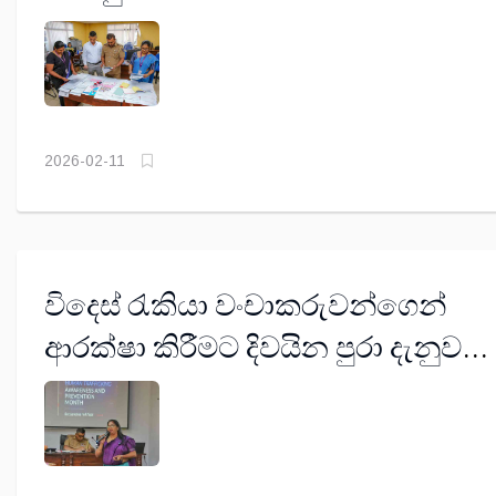
2026-02-11
විදෙස් රැකියා වංචාකරුවන්ගෙන්
ආරක්ෂා කිරීමට දිවයින පුරා දැනුවත්
කිරීම් අරඹයි