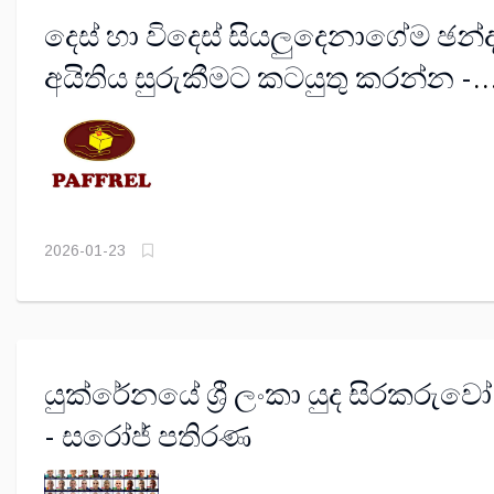
දෙස් හා විදෙස් සියලුදෙනාගේම ඡන්
අයිතිය සුරුකීමට කටයුතු කරන්න -
PAFFERL
2026-01-23
යුක්රේනයේ ශ්‍රී ලංකා යුද සිරකරුවෝ
- සරෝජ් පතිරණ