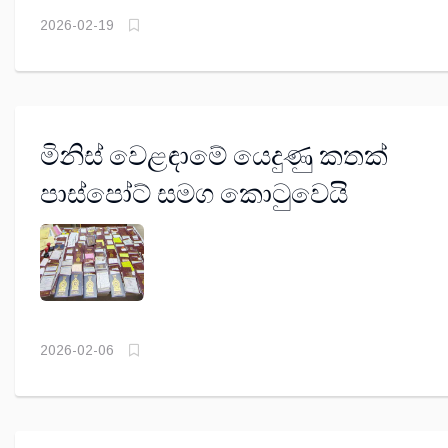
2026-02-19
මිනිස් වෙළඳාමේ යෙදුණු කතක්
පාස්පෝට් සමග කොටුවෙයි
2026-02-06