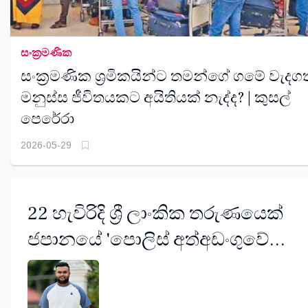
සංක‍්‍රමණික
සංක්‍රමණික ශ්‍රමිකයින්ට තමන්ගේ ගමේ වැදගත
මනුස්ස ජීවිතයකට අයිතියක් නැද්ද? | කුසල්
පෙරේරා
2026-05-29
22 හැවිරිදි ශ්‍රී ලාංකික තරුණයෙක්
ජපානයේ 'පොලිස් අත්අඩංගුවේ
සිටියදී' මරුට: 'මගේ අයියව නොමරා
මැරුවා' - නැගණිය කියයි