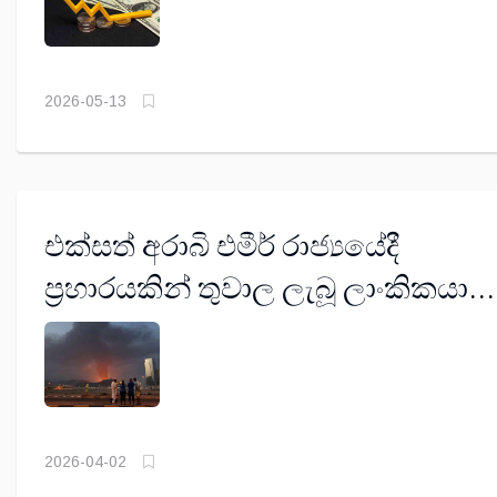
2026-05-13
එක්සත් අරාබි එමීර් රාජ්‍යයේදී
ප්‍රහාරයකින් තුවාල ලැබූ ලාංකිකයා
ගැන ඥාතියෙක්
2026-04-02