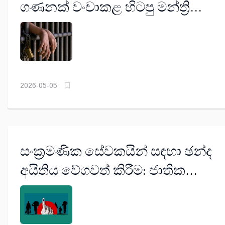
ගණනක් වංචාකළ හිටපු මන්ත්‍රි
ඇතුළට
2026-05-05
සංක්‍රමණික සේවකයින් සඳහා ඡන්ද
අයිතිය වේගවත් කිරීම: ජාතික
අවශ්‍යතාවයක්