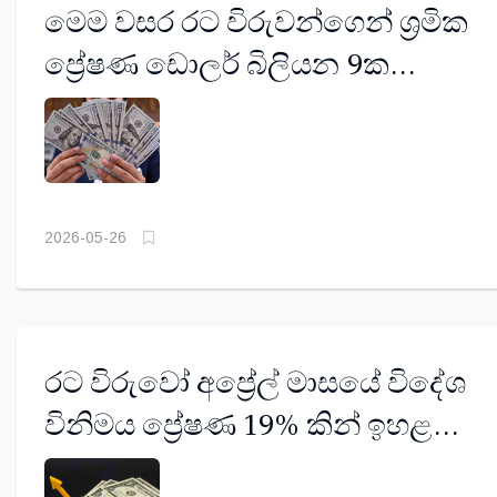
මෙම වසර රට විරුවන්ගෙන් ශ්‍රමික
ප්‍රේෂණ ඩොලර් බිලියන 9ක
බලාපොරොත්තුවක්
2026-05-26
රට විරුවෝ අප්‍රේල් මාසයේ විදේශ
විනිමය ප්‍රේෂණ 19% කින් ඉහළ
යවලා