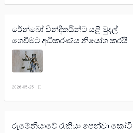
රේන්බෝ වින්දිතයින්ට යළි මුදල්
ගෙවීමට අධිකරණය නියෝග කරයි
2026-05-25
රුමේනියාවේ රැකියා පෙන්වා කෝටි