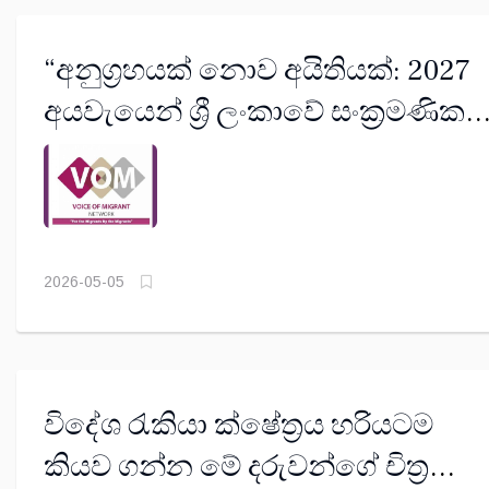
“අනුග්‍රහයක් නොව අයිතියක්: 2027
අයවැයෙන් ශ්‍රී ලංකාවේ සංක්‍රමණික
සේවකයින් තම අයිතිවාසිකම් ඉල්ලා
සිටින්නේ ඇයි”
2026-05-05
විදේශ රැකියා ක්ෂේත්‍රය හරියටම
කියව ගන්න මේ දරුවන්ගේ චිත්‍ර