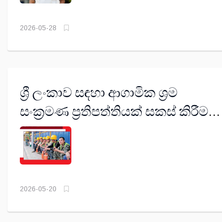
2026-05-28
ශ්‍රී ලංකාව සඳහා ආගාමික ශ්‍රම
සංක්‍රමණ ප්‍රතිපත්තියක් සකස් කිරීමට
කැබිනට් අනුමැතිය
2026-05-20