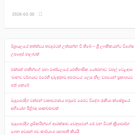
2026-03-30
ඊශ්‍රායලයේ තත්ත්වය තවදුරටත් උත්සන්න වී තිබේ – ශ්‍රී ලාංකිකයන්ට විශේෂ
උපදෙස් මාලාවක්
එක්සත් ජාතීන්ගේ මහා මණ්ඩලයේ ඓතිහාසික යෝජනාව: වහල් වෙළඳාම
‘මානව වර්ගයාට එරෙහි දරුණුතම අපරාධය’ ලෙස නිල වශයෙන් ප්‍රකාශයට
පත් කෙරේ
මැදපෙරදිග වත්මන් වාතාවරණය හමුවේ මෙරට විදේශ රැකියා ක්ෂේත්‍රයේ
අභියෝග පිළිබඳ සාකච්ඡාවක්
මැදපෙරදිග ශ්‍රමිකයින්ගේ ආරක්ෂාව වෙනුවෙන් මේ වන විටත් ක්‍රියාමාර්ග
ගෙන අවසන් බව කාර්යාංශ සභාපති කියයි