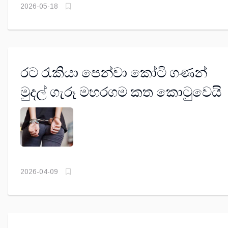
2026-05-18
රට රැකියා පෙන්වා කෝටි ගණන්
මුදල් ගැරූ මහරගම කත කොටුවෙයි
2026-04-09