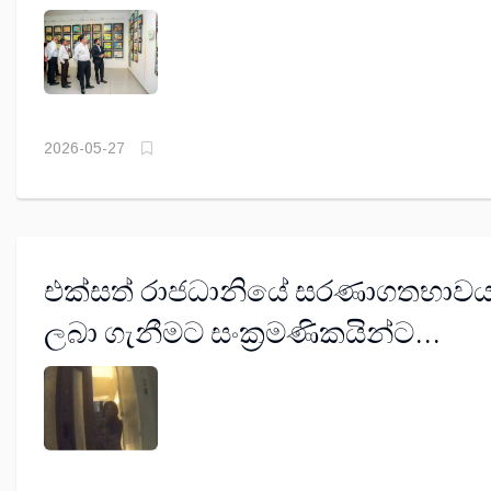
දැක්කම හැකියාව ලැබුණා -
වැ.බ.අමාත්‍ය අරුන් හේමචන්ද්‍ර
2026-05-27
එක්සත් රාජධානියේ සරණාගතභාව
ලබා ගැනීමට සංක්‍රමණිකයින්ට
සමලිංගිකයින් ලෙස පෙනී සිටීමට
නීති උපදේශකයින් උපකාර කරන
බව බීබීසී විමර්ශනයකින් හෙළි වෙයි