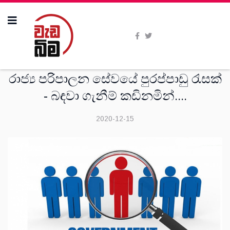
දෙස්
රාජ්‍ය පරිපාලන සේවයේ පුරප්පාඩු රැසක්
- බඳවා ගැනීම් කඩිනමින්....
2020-12-15