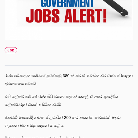
Job
රාජ්‍ය පරිපාලන සේවයේ පුරප්පාඩු 380 ක් පමණ පවතින බව රාජ්‍ය පරිපාලන
අමාත්‍යාංශය පවසයි.
එහි ලේකම් ජේ.ජේ රත්නසිරි මහතා සඳහන් කළේ, ඒ අතර ප්‍රාදේශීය
ලේකම්වරුන් රැසක් ද සිටින බවයි.
ජනවාරි මාසයේදී නවක නිලධාරීන් 200 කට ආසන්න සංඛ්‍යාවක් බඳවා
ගැනෙන බව ද ඔහු සඳහන් කළේ ය.