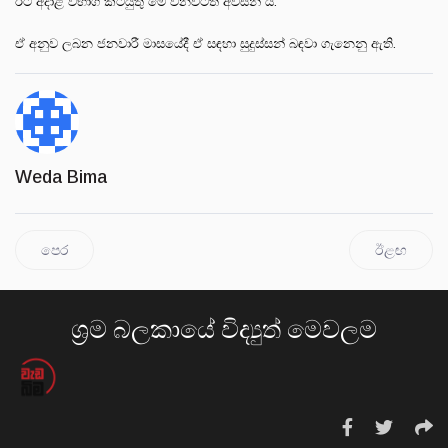
ඊට අදාළ විභාග කටයුතු මේ වනවිටත් අවසන් ය.
ඒ අනුව ලබන ජනවාරී මාසයේදී ඒ සඳහා සුදුස්සන් බඳවා ගැනෙනු ඇති.
Weda Bima
පෙර
ඊළඟ
ශ්‍රම බලකායේ විද්‍යුත් මෙවලම