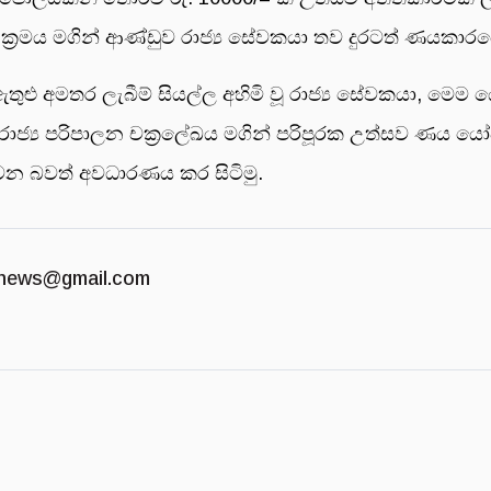
 ක්‍රමය මගින් ආණ්ඩුව රාජ්‍ය සේවකයා තව දුරටත් ණයකා
ු අමතර ලැබීම් සියල්ල අහිමි වූ රාජ්‍ය සේවකයා, මෙම 
ාජ්‍ය පරිපාලන චක්‍රලේඛය මගින් පරිපූරක උත්සව ණය යෝජ
වන බවත් අවධාරණය කර සිටිමු.
news@gmail.com