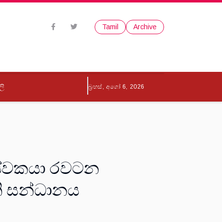
Tamil
Archive
ලි
බ්‍රහස්, අගෝ 6, 2026
 සේවකයා රවටන
ිති සන්ධානය