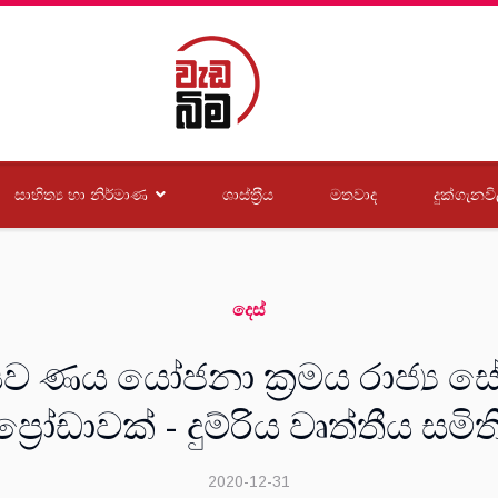
සාහිත්‍ය හා නිර්මාණ
ශාස්ත‍්‍රීය
මතවාද
දුක්ගැනවි
දෙස්
සව ණය යෝජනා ක්‍රමය රාජ්‍ය
‍රෝඩාවක් - දුම්රිය වෘත්තීය සම
2020-12-31