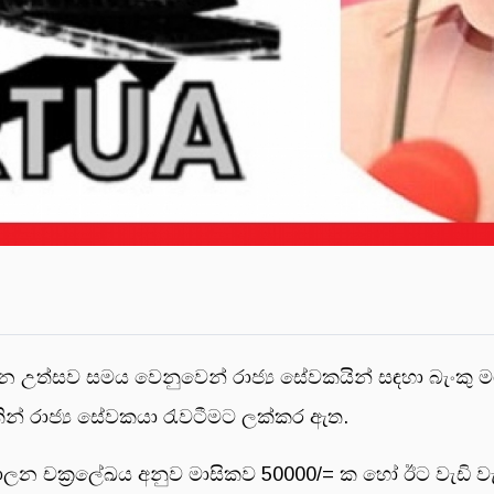
උත්සව සමය වෙනුවෙන් රාජ්‍ය සේවකයින් සඳහා බැංකු මග
ින් රාජ්‍ය සේවකයා රැවටීමට ලක්කර ඇත.
පරිපාලන චක්‍රලේඛය අනුව මාසිකව 50000/= ක හෝ ඊට වැඩි 