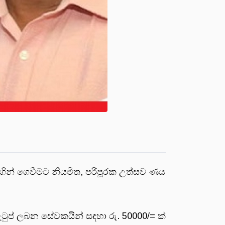
ින් ගෙවීමට නියමිත, පරිපූරක උත්සව ණය
වැටුප් ලබන සේවකයින් සඳහා රු. 50000/= ක්