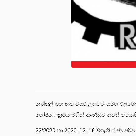
නත්තල් සහ නව වසර උදාවත් සමග එලඹෙන 
යෝජනා ක්‍රමය මගින් ආණ්ඩුව තවත් වටයක
22/2020 හා 2020. 12. 16 දිනැති රාජ්‍ය 