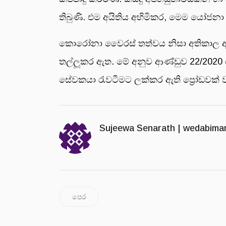
තිබුණි. එම අයිතිය අහිමිකර, මෙම යෝජනා
කොරෝනා වෛරස් තත්වය නිසා අතිකාල ඇතුළ
තල්ලූකර ඇත. මේ අනුව ආණ්ඩුව 22/2020 ර
සේවකයා රැවටීමට ලක්කර ඇති ප්‍රෝඩවක් 
Sujeewa Senarath |
wedabima
පෙර