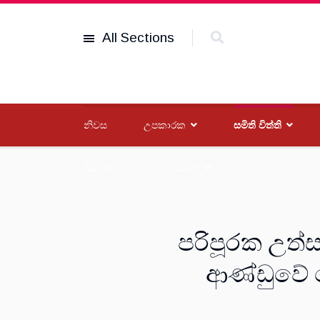
All Sections
නිවස
උපකාරක
සමිති විත්ති
විශේෂාංග
සංවිධාන
පරිපූරක උත්
ආණ්ඩුවේ ප්