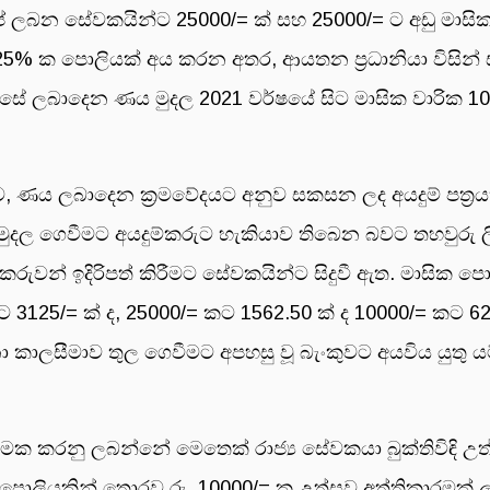
ටුප් ලබන සේවකයින්ට 25000/= ක් සහ 25000/= ට අඩු මාස
5% ක පොලියක් අය කරන අතර, ආයතන ප්‍රධානියා විසින
එසේ ලබාදෙන ණය මුදල 2021 වර්ෂයේ සිට මාසික වාරික 1
ව, ණය ලබාදෙන ක්‍රමවේදයට අනුව සකසන ලද අයදුම් පත්‍රය
ුදල ගෙවීමට අයදුම්කරුට හැකියාව තිබෙන බවට තහවුරු ලි
හා ඇප කරුවන් ඉදිරිපත් කිරීමට සේවකයින්ට සිදුවී ඇත. මාසික
 3125/= ක් ද, 25000/= කට 1562.50 ක් ද 10000/= කට 62
කාලසීමාව තුල ගෙවීමට අපහසු වූ බැංකුවට අයවිය යුතු ය
ත්මක කරනු ලබන්නේ මෙතෙක් රාජ්‍ය සේවකයා බුක්තිවිඳි උත
 හා පොලියකින් තොරව රු. 10000/= ක උත්සව අත්තිකාරමක්