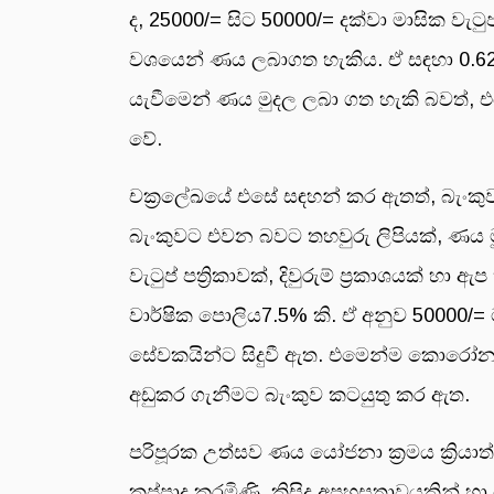
ද, 25000/= සිට 50000/= දක්වා මාසික වැ
වශයෙන් ණය ලබාගත හැකිය. ඒ සඳහා 0.62
යැවීමෙන් ණය මුදල ලබා ගත හැකි බවත්, 
වේ.
චක‍්‍රලේඛයේ එසේ සඳහන් කර ඇතත්, බැංකු
බැංකුවට එවන බවට තහවුරු ලිපියක්, ණය ම
වැටුප් පත්‍රිකාවක්, දිවුරුම් ප්‍රකාශයක් 
වාර්ෂික පොලිය7.5% කි. ඒ අනුව 50000/= ට
සේවකයින්ට සිදුවී ඇත. එමෙන්ම කොරෝනා 
අඩුකර ගැනීමට බැංකුව කටයුතු කර ඇත.
පරිපූරක උත්සව ණය යෝජනා ක්‍රමය ක්‍රියා
කප්පාදු කරමිණි. කිසිදු අපහසුතාවයකින්