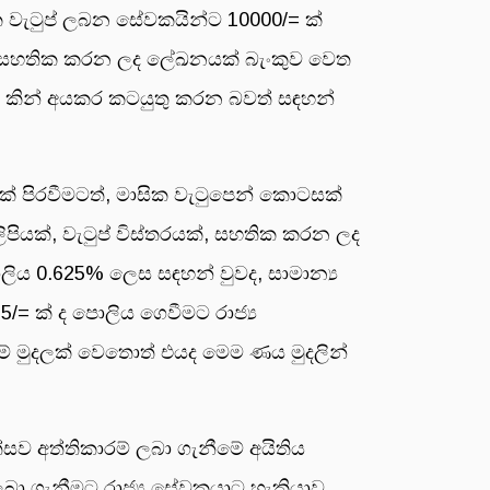
ික වැටුප් ලබන සේවකයින්ට 10000/= ක්
් සහතික කරන ලද ලේඛනයක් බැංකුව වෙත
0 කින් අයකර කටයුතු කරන බවත් සඳහන්
ක් පිරවීමටත්, මාසික වැටුපෙන් කොටසක්
පියක්, වැටුප් විස්තරයක්, සහතික කරන ලද
 පොලිය 0.625% ලෙස සඳහන් වුවද, සාමාන්‍ය
5/= ක් ද පොලිය ගෙවීමට රාජ්‍ය
ම් මුදලක් වෙතොත් එයද මෙම ණය මුදලින්
්සව අත්තිකාරම් ලබා ගැනීමේ අයිතිය
 ලබා ගැනීමට රාජ්‍ය සේවකයාට හැකියාව