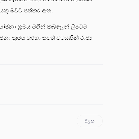
රයෙකු බවට පත්කර ඇත.
යෝජනා ක්‍රමය මගින් කබලෙන් ලිපටම
නා ක්‍රමය හරහා තවත් වටයකින් රාජ්‍ය
ඊළඟ