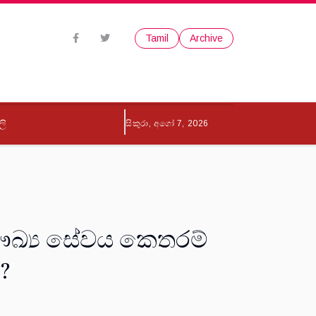
Tamil
Archive
ලි
සිකුරා, අගෝ 7, 2026
්‍ය සේවය කෙතරම්
?