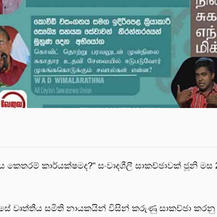
රම් කාර්යක්ෂමද?“ සංවාදශීලී සාකච්ඡාවක් ජූනි මස 28 
ේ වෘත්තීය සමිති නායකයින් විසින් කරුණු සාකච්ඡා කරනු