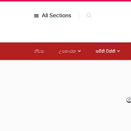
All Sections
නිවස
උපකාරක
සමිති විත්ති
විශේෂාංග
සංවිධාන