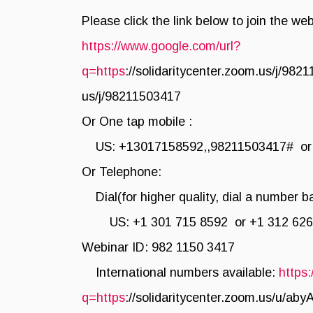
Please click the link below to join the web
https://www.google.com/url?
q=https
://solidaritycenter.zoom.us/
us/j/98211503417
Or One tap mobile :
US: +13017158592,,98211503417# or 
Or Telephone:
Dial(for higher quality, dial a number ba
US: +1 301 715 8592 or +1 312 626 67
Webinar ID: 982 1150 3417
International numbers available:
https
q=https
://solidaritycenter.zoom.us/