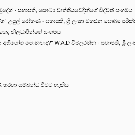
ේශ් - සභාපති, සෞඛ්‍ය වෘත්තීයවේදීන්ගේ විද්වත් සංගමය
ෝග" උපුල් රෝහණ - සභාපති, ශ්‍රී ලංකා මහජන සෞඛ්‍ය පර
 හෙද නිලධාරීන්ගේ සංගමය
 අභියෝග මොනවාද?" W.A.D විමලරත්න - සභාපති, ශ්‍රී ල
 හරහා සම්බන්ධ වීමට හැකිය