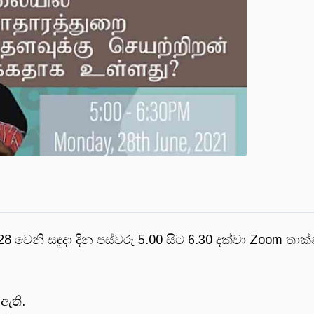
වෙනි සඳුදා දින පස්වරු 5.00 සිට 6.30 දක්වා Zoom තා
 ඇති.