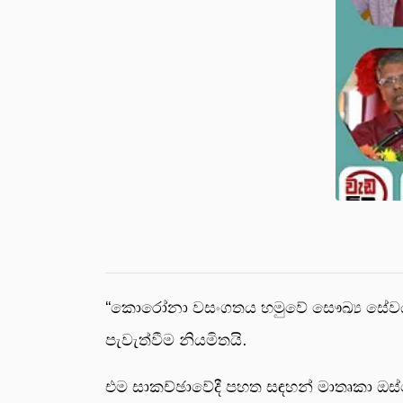
“කොරෝනා වසංගතය හමුවේ සෞඛ්‍ය සේවය කෙත
පැවැත්වීම නියමිතයි.
එම සාකච්ඡාවේදී පහත සඳහන් මාතෘකා ඔස්ස