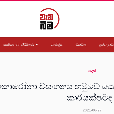
සාහිත්‍ය හා නිර්මාණ
ශාස්ත‍්‍රීය
මතවාද
දුක්ගැනවි
දෙස්
කොරෝනා වසංගතය හමුවේ සෞඛ
කාර්යක්ෂමද 
2021-06-27