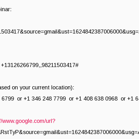
inar:
j/98211503417&source=gmail&ust=1624842387006000&
+13126266799,,98211503417#
sed on your current location):
99 or +1 346 248 7799 or +1 408 638 0968 or +1 64
://www.google.com/url?
u/abyARstTyP&source=gmail&ust=1624842387006000&us