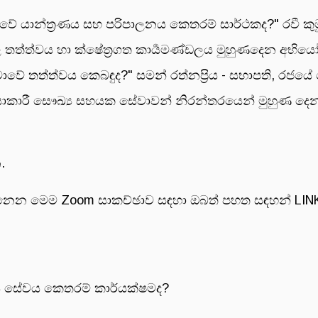
 යාන්ත්‍රණය සහ පරිපාලනය කෙතරම් සාර්ථකද?" රවී කුමුද
 තත්ත්වය හා ක්ෂේත්‍රගත කාර්‍යමණ්ඩලය මුහුණදෙන අභිය
ේ තත්ත්වය කෙබඳුද?" සමන් රත්නප්‍රිය - සභාපති, රජයේ
රියාකාරී සෞඛ්‍ය සහයක සේවාවන් නිරන්තරයෙන් මුහුණ දෙන
.
නෙන මෙම Zoom සාකච්ඡාව සඳහා ඔබත් පහත සඳහන් LINK
 සේවය කෙතරම් කාර්යක්ෂමද?