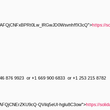
usg=AFQjCNFxBPRt0Lw_lRGwJD0WsvnhffX3cQ">
https://s
6 876 9923 or +1 669 900 6833 or +1 253 215 8782
g=AFQjCNErZKU9cQ-QVilq5eUI-hglu8C3ow">
https://soli