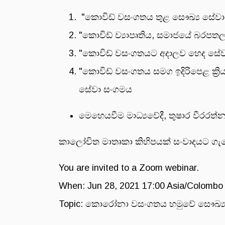
"කොවිඩ් වසංගතය තුළ සෞඛ්‍ය සේවාවේ
"කොවිඩ් ව්‍යාපෘතිය, සමාජයේ බරපතල
"කොවිඩ් වසංගතයට අදාලව හෙද සේවාව
"කොවිඩ් වසංගතය සමග ඉදිරිපෙළ ක්‍
සේවා සංගමය
මෙහෙයවීම මාධ්‍යවේදී, තුෂාර වීරරත්න
කාලෝචිත මාතෘකා කිහිපයක් සංවාදයට ගැ
You are invited to a Zoom webinar.
When: Jun 28, 2021 17:00 Asia/Colombo
Topic: කොරෝනා වසංගතය හමුවේ සෞඛ්‍ය