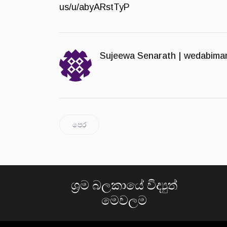
us/u/abyARstTyP
Sujeewa Senarath |
wedabima
පෙර
ශ්‍රම බලකායේ විද්‍යුත්
මෙවලම