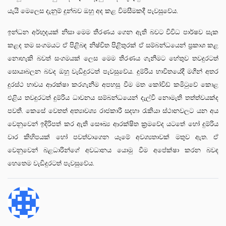
යැයි මෙලෙස දැනුම් දුන්බව ඔහු අද කළ විමසීමකදී පැවසුවේය.
ඉන්ධන අර්භුදයක් නිසා මෙම තීරණය ගෙන ඇති බවට විවිධ පාර්ෂව සැක
කළද තම සංගමයට ඒ පිළිබඳ නිෂ්චිත පිළිතුරක් ඒ සම්බන්ධයෙන් ප්
රකාශ කළ
නොහැකි බවත් සංගමයක් ලෙස මෙම තීරණය ගැනීමට හේතුව තවදුරටත්
සොයාබලන බවද ඔහු වැඩිදුරටත් පැවසුවේය. දුම්රිය භාවිතයේදී මගීන් අතර
දුරස්ථ භාවය ආරක්ෂා කරගැනීම අපහසු වීම මත කෝවිඩ් කමිටුවේ කොළ
එළිය තවදුරටත් දුම්රිය ධාවනය සම්බන්ධයෙන් දැල්වී නොමැති තත්ත්වයක්ද
පවතී. කෙසේ වෙතත් අත්
යාවශ්
ය රාජකාරී සදහා රැකියා ස්ථානවලට යන අය
වෙනුවෙන් ඉදිරිපත් කර ඇති සෞඛ්
ය ආරක්ෂිත ක්
රමවේද යටතේ හෝ දුම්රිය
වාර කිහිපයක් හෝ පවත්වාගෙන යෑමේ අවශ්
යතාවක් මතුව ඇත. ඒ
වෙනුවෙන් බළධාරින්ගේ අවධානය යොමු වීම අපේක්ෂා කරන බවද
හෙතෙම වැඩිදුරටත් පැවසුවේය.