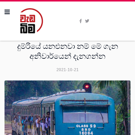
දෙස්
දුම්රියේ යනඑනවා නම් මේ ගැන
අනිවාර්යෙන් දැනගන්න
2021-10-21