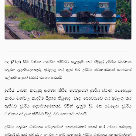
අද (21දා) සිට ධාවන ආරම්භ කිරීමට සැලසුම් කර තිබුණු ‍දුම්රිය ධාවනය
නැවත දැනුම්දෙනතුරු අවලංගු කර ඇති බව දුම්රිය ස්ථානාධිපති සංගමයේ
ලේකම් කසුන් චාමර මහතා පවසයි.
දුම්රිය ධාවන කටයුතු ආරම්භ කිරීම වෙනුවෙන් දුම්රිය ස්ථාන මෙහෙයුම්
කාර්ය මණ්ඩල කැඳවීම සිදුකර තිබුණද 19දා පෙරවරුවේ එය අවලංගු කර
ඇතිබව දුම්රිය දෙපාර්තමේන්තුව විසින් දැනුම් දීම මත මෙලෙස දුම්රිය
ධාවනය අවලංගු කිරීමට සිදුවූ බව හෙතෙම පවසයි.
දුම්රිය නැවත ධාවනය වෙනුවෙන් කාලසටහන් සකස් කර අවශ්
ය කටයුතු
සම්පූර්ණ කර තිබුණ ද නැවත දැනුම් දෙනතුරු දුම්රිය ධාවනය නොවෙන්නේ