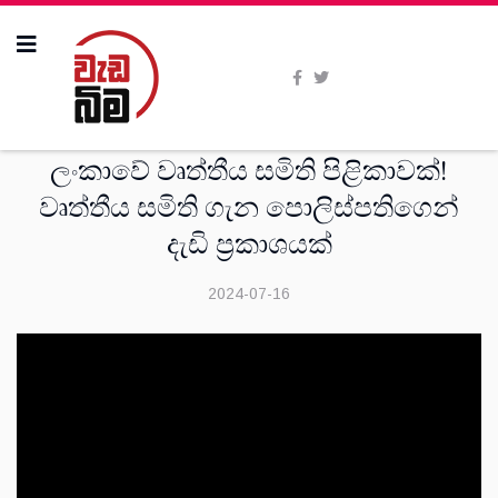
දෙස්
ලංකාවේ වෘත්තීය සමිති පිළිකාවක්!
වෘත්තීය සමිති ගැන පොලිස්පතිගෙන්
දැඩි ප්‍රකාශයක්
2024-07-16