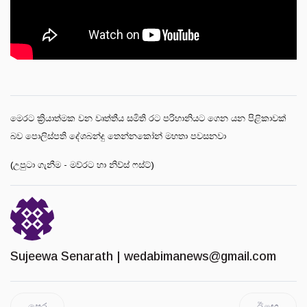
මෙරට ක්‍රියාත්මක වන වෘත්තීය සමිති රට පරිහානියට ගෙන යන පිළිකාවක්
බව පොලිස්පති දේශබන්දු තෙන්නකෝන් මහතා පවසනවා
(උපුටා ගැනීම - මව්රට හා නිව්ස් ෆස්ට්)
Sujeewa Senarath |
wedabimanews@gmail.com
පෙර
ඊළඟ