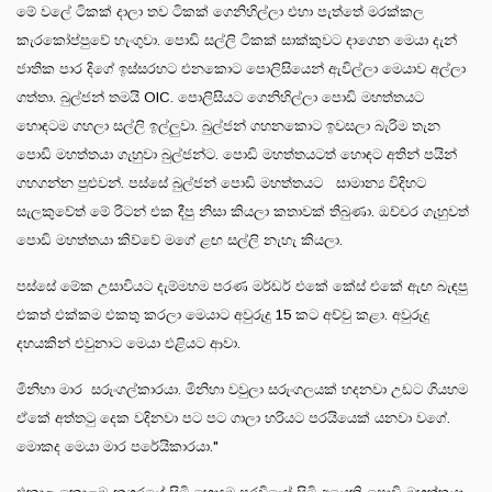
මේ වලේ ටිකක් දාලා තව ටිකක් ගෙනිහිල්ලා එහා පැත්තේ මරක්කල
කැරකෝප්පුවේ හැංගුවා. පොඩි සල්ලි ටිකක් සාක්කුවට දාගෙන මෙයා දැන්
ජාතික පාර දිගේ ඉස්සරහට එනකොට පොලිසියෙන් ඇවිල්ලා මෙයාව අල්ලා
ගත්තා. බුල්ජන් තමයි OIC. පොලිසියට ගෙනිහිල්ලා පොඩි මහත්තයට
හොඳටම ගහලා සල්ලි ඉල්ලුවා. බුල්ජන් ගහනකොට ඉවසලා බැරිම තැන
පොඩි මහත්තයා ගැහුවා බුල්ජන්ට. පොඩි මහත්තයටත් හොඳට අතින් පයින්
ගහගන්න පුළුවන්. පස්සේ බුල්ජන් පොඩි මහත්තයට සාමාන්‍ය විදිහට
සැලකුවේත් මේ රිටන් එක දීපු නිසා කියලා කතාවක් තිබුණා. ඔච්චර ගැහුවත්
පොඩි මහත්තයා කිව්වේ මගේ ළඟ සල්ලි නැහැ කියලා.
පස්සේ මේක උසාවියට දැම්මහම පරණ මර්ඩර් එකේ කේස් එකේ ඇඟ බැඳපු
එකත් එක්කම එකතු කරලා මෙයාට අවුරුදු 15 කට අච්චු කළා. අවුරුදු
දහයකින් එවුනාට මෙයා එළියට ආවා.
මිනිහා මාර සරුංගල්කාරයා. මිනිහා වවුලා සරුංගලයක් හදනවා උඩට ගියහම
ඒකේ අත්තටු දෙක වදිනවා පට පට ගාලා හරියට පරයියෙක් යනවා වගේ.
මොකද මෙයා මාර පරේයිකාරයා."