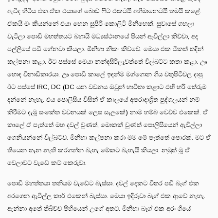
ඇවිද හිටිය එක.ඒක එයාගේ බොඩ් ෆිට් එකටයි අභිමානෙටයි තමයි කළේ.
ඒකයි මං කියන්නේ එයා හෙන සුපිරි කොලිටි මිනිහෙක්. සුවාසේ ගහලා
වැටිලා පොඩි මහත්තයට බහායි මධ්‍යස්ථානයේ පියන් ඇවිල්ලා කිව්වා, අද
පල්ලියේ පඩි ගේනවා කියලා. මිනිහා නිකං කිව්වේ. මෙයා එක ටිකත් තදින්
කල්පනා කළා. ඊට පස්සේ මෙයා නන්දසිරිලැවත්තේ විල්බට්ට කතා කළා. ඌ
හොඳ චීනාඩිකාරයා. ඌ පොඩි කාලේ ඉඳන්ම මග්ගොන ගිය වතුපිටිවල දාපු
ඊට පස්සේ IRC, DC (DC යන වචනය ඔවුන් භාවිතා කළාට එහි හරි තේරුම
දන්නේ නැහැ. එය පොලිසිය විසින් ඒ කාලයේ අපරාදාශ්‍රිත පුද්ගලයන් නම්
කිරීමට දැමූ සංකේත වචනයක් ලෙස සැලකේ) නාම හම්බ වෙච්ච එකෙක්. ඒ
කාලේ ඒ පැත්තේ මහ දවල් වුණත්, මොකක් වුණත් පොලිසියෙන් ඇවිල්ලා
ගෙනියන්නේ විල්බට්ව. මිනිහා කල්පනා කරා මම මේ පැත්තේ පොරක්. මට ඒ
තියෙන තැන නැති කරගන්න බැහැ මේකට බැහැයි කියලා. නමුත් මූ ඒ
වෙලාවට වැඩේ කට් කෙරුවා.
පොඩි මහත්තයා තනියම වැඩේට බැස්සා. දවල් දෙකට විතර පඩි බෑග් එක
අරගෙන ඇවිල්ල කාර් එකෙන් බැස්සා. මෙයා ඉදිරුවා බෑග් එක ආවේ නැහැ.
ඇන්නා අතේ තිබිච්ච පිහියෙන් උගේ අතට. මිනිහා බෑග් එක අරං ගියේ