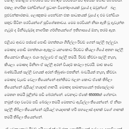
එකාල කොළඹ නගරයේ සිටි හොඳම පරවියෝ සිටි අයෙකි පොඩි මහත්තයා.
එකල නගරික චන්ඩින්ගේ ප්‍රධාන විනෝදාංශයක් වූයේ ද ඔවුන්ගේ බල
පුළුවන්කාරකම, ලොකුකම පෙන්වන එක සාධකයක් වූයේ ද එම චන්ඩියා
සතුව සිටින පරවියන්ගේ සුවිශේෂතාවය. මෙම පරවියන් නිසා ඇති වූ දැවැන්ත
ගැටුම් ද මිනීමැරුම්ද නාගරික ගර්හිතයන්ගේ ඉතිහාසයේ ඕනෑ තරම් ඇත.
එළියට ආවට පස්සේ පොඩි මහත්තයා ගිහිල්ලා රිචඩ් ගෙන් සල්ලි ඉල්ලුවා.
මොකද පොඩි මහත්තයා ඇතුලට යනකොට රිචඩ්ට කියලා ගියේ අතන සල්ලි
තියෙනවා කියලා. එයා ඉල්ලුවේ ඒ සල්ලි තමයි. රිචඩ් කිව්වා සල්ලි නැහැ
කියලා. මොකද මිනිහා ඒ සල්ලි අරන් වියදම් කරලා ඉවරයි. මාළු කඩේ
බණ්ඩයියත් සල්ලි වගයක් අරන් තිබුණා එතනින්. බංඩයියත් නැහැ කිව්වා.
මොකද වැඩේ වෙලා තියෙන්නේ අන්තිමට බලන කොට ඒකේ තිබිලා
තියෙන්නේ රුපියල් හයදාස් ගානයි. මොකද සාමාන්‍යයෙන් ඉස්සෙල්ලාම
මෙතන තමයි මුලින්ම පඩි බේරන්නේ. වෙනදට ඒකේ 65000ක් ගේනවා.
නමුත් එදා වටේම පඩි බේරලා තමයි මෙතනට ඇවිල්ලා තියෙන්නේ. ඒ නිසා
සල්ලි තිබිලා තියෙන්නේ රුපියල් හයදාහක් හරි පහලොස් දාහක් වගේ ගානක්
තමයි තිබිලා තියෙන්නේ.