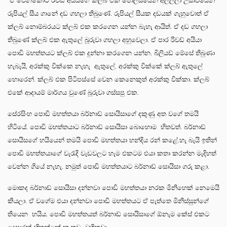
ඒ වෙනකොට රිචඩ් අයියගේ ක්ලබ් එක පොලිසියෙන් අල්ලලා උසාවියෙන්
රුපියල් සීය ගානේ දඩ ගහලා තිබුණේ. රුපියල් සීයක දඩයක් ගැහුවොත් ඒ
ක්ලබ් නොම්බරයට ක්ලබ් එක කරගෙන යන්න බැහැ ආයිත්. ඒ දඩ ගහලා
තිබුණේ ක්ලබ් එක ඇතුලේ බූරුවා ගහලා අහුවෙලා. ඒ පාර රිචඩ් අයියා
පොඩි මහත්තයට ක්ලබ් එක දුන්නා කරගෙන යන්න. බිලියඩ් මේසේ තිබුණා
හැබැයි, අරක්කු වික්කෙ නැහැ ඇතුලේ. අරක්කු වික්කේ ක්ලබ් ඇතුලේ
හොරෙන්. ක්ලබ් එක පිටිපස්සේ වෙන කෙනෙකුත් අරක්කු වික්කා. ක්ලබ්
එකේ ආදායම් මාර්ගය වුණේ බූරුවා ගස්සපු එක.
සේරසිංහ පොඩි මහත්තයා බර්නාඩ් සොයිසාගේ දකුණු අත වගේ තමයි
හිටියේ. පොඩි මහත්තයාට බර්නාඩ් සොයිසා බොහොම හිතවත්. බර්නාඩ්
සොයිසගේ හයියෙන් තමයි පොඩි මහත්තයා හන්දිය රන් කළේ.හැ බැයි ඉතින්
පොඩි මහත්තයාගේ වැරැදි වැඩවලට හැම එකටම එයා කතා කරන්න මැදිහත්
වෙන්න ගියේ නැහැ. නමුත් පොඩි මහත්තයාට බර්නාඩ් සොයිසා ගරු කළා.
මොකද බර්නාඩ් සොයිසා දන්නවා පොඩි මහත්තයා නරක මිනිහෙක් නෙමෙයි
කියලා. ඒ වගේම එයා දන්නවා පොඩි මහත්තයට ඒ පැත්තෙ මිනිස්සුන්ගේ
තියෙන හයිය. පොඩි මහත්තයත් බර්නාඩ් සොයිසාගේ ඕනැම කේස් එකට