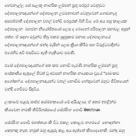
හෙවනැල්ල සේ සැලකූ නාගරික ලුම්පන් ප්‍රභූ පරපුර වෙනුවට
දේශපාලනඥයන්ගේ දේශපාලන උවමනාවන් වෙනුවෙන් ගොඩනැගූ
අසමජ්ජාති දේශපාලන වහල් චන්ඩි පරපුරක් බිහි විය. මේ අය පසු කාලයක
දේශපාලන මහජන නියෝජිතයෝ ලෙස ද බොහෝ පරිපාලන සභාවල අසුන්
ගත්හ. ඒ සඳහා ඔවුන්ට තිබූ එකම සුදුසුකම මනාප දේශපාලනයේ
දේශපාලනඥයන්ගේ ඡන්ද මැෂින් ලෙස ක්‍රියා කිරීම සහ විරුද්ධවාදීන්ට
එරෙහිව අවි එසවීමට ඇති හැකියාව පමණි.
එසේ දේශපාලඥයන්ගේ අත කළු නොවී පැරණි නාගරික ලුම්පන් ප්‍රභූ
සංස්කෘතිය ඇතුලේ ජීවත් වූ අවසන් නාගරික නායකයා වූයේ "පාමංකඩ
අශෝකා"ය. දේශපාලනඥයන්ට වහල් නොවීම හේතුවෙන් ඔහුට ජීවිතයෙන්
වන්දි ගෙවීමට සිදුවිය.
ලංකාවේ පැදුරු සාජ්ජ ආරම්භකයෝ මේ අයියලාය. ඒ අතර ඉහළින්ම
කියවෙන නමකි තිඹිරිගස්සායේ සේරසිංහ පොඩි
මහ
ත්ත
යා
.
සේරසිංහ පොඩි මහත්තයා කී විට එකල කොළඹ නගරයේ නොදන්නා
කෙනකු නැත. නමුත් ඔහු ඇසුරු කළ අය ඇත්තේ කීපදෙනෙකි. මන්ද ඔහු