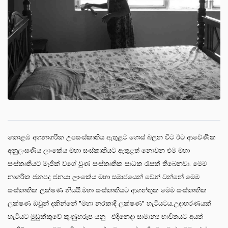
කොළඹ අගනාගරික උපසංස්කෘතිය ඇතුළට ගොස් බලන විට ඊට ආවේණික
අනුලංඝණීය ලාංකේය මහා සංස්කෘතියට ඇතුළත් නොවන එම මහා
සංස්කෘතියට මැජික් වගේ වුණ සංස්කෘතික සාධක රැසක් තිබෙනවා. මෙම
නාගරික ජනපද ජනයා ලාංකේය මහා සමාජයෙන් වෙන් වන්නේ මෙම
සංස්කෘතික ලක්ෂණ නිසයි.මහා සංස්කෘතියට ආගන්තුක මෙම සංස්කෘතික
ලක්ෂණ ඔවුන් දකින්නේ "මහා නරකාදී ලක්ෂණ" හැටියටය.උදාහරණයක්
හැටියට මුඩුක්කුවේ කුණුහරුප යනු එදිනෙදා සාමාන්‍ය භාවිතයට අයත්