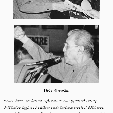
| බර්නාඩ් සොයිසා
එසේම බර්නාඩ් සොයිසා ගේ මැතිවරණ සමයේ ඔහු සහභාගී වන සෑම
රැස්වීමකටම ඔහුට පෙර සේරසිංහ පොඩි මහත්තයා තමන්ගේ පිරිවර සමඟ