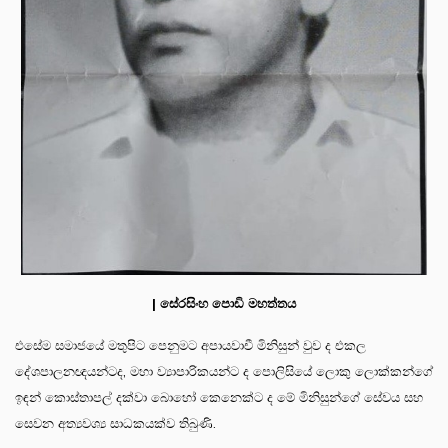
| සේරසිංහ පොඩි මහත්තය
එසේම සමාජයේ මතුපිට පෙනුමට අපායවාචී මිනිසුන් වුව ද එකල
දේශපාලනඥයන්ටද, මහා ව්‍යාපාරිකයන්ට ද පොලිසියේ ලොකු ලොක්කන්ගේ
ඉඳන් කොස්තාපල් දක්වා බොහෝ කෙනෙක්ට ද මේ මිනිසුන්ගේ සේවය සහ
සෙවන අත්‍යවශ්‍ය සාධකයක්ව තිබුණි.