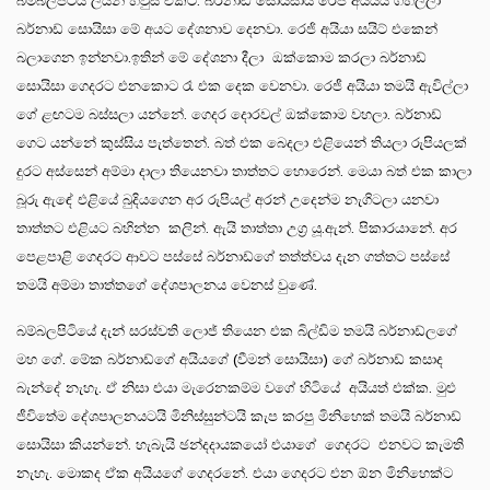
බම්බලපිටිය ලයන් හවුස් එකට. බර්නාඩ් සොයිසායි රෙජි අයියයි ගිහිල්ලා
බර්නාඩ් සොයිසා මේ අයට දේශනාව දෙනවා. රෙජි අයියා සයිට් එකෙන්
බලාගෙන ඉන්නවා.ඉතින් මේ දේශනා දීලා ඔක්කොම කරලා බර්නාඩ්
සොයිසා ගෙදරට එනකොට රෑ එක දෙක වෙනවා. රෙජී අයියා තමයි ඇවිල්ලා
ගේ ළඟටම බස්සලා යන්නේ. ගෙදර දොරවල් ඔක්කොම වහලා. බර්නාඩ්
ගෙට යන්නේ කුස්සිය පැත්තෙන්. බත් එක බෙදලා එළියෙන් තියලා රුපියලක්
දුරට අස්සෙන් අම්මා දාලා තියෙනවා තාත්තට හොරෙන්. මෙයා බත් එක කාලා
බූරු ඇඳේ එළියේ බුදියගෙන අර රුපියල් අරන් උදෙන්ම නැගිටලා යනවා
තාත්තට එළියට බහින්න කලින්. ඇයි තාත්තා උග්‍ර යූ.ඇන්. පිකාරයානේ. අර
පෙළපාළි ගෙදරට ආවට පස්සේ බර්නාඩ්ගේ තත්ත්වය දැන ගත්තට පස්සේ
තමයි අම්මා තාත්තගේ දේශපාලනය වෙනස් වුණේ.
බම්බලපිටියේ දැන් සරස්වති ලොජ් තියෙන එක බිල්ඩිම තමයි බර්නාඩ්ලගේ
මහ ගේ. මේක බර්නාඩ්ගේ අයියගේ (වීමන් සොයිසා) ගේ බර්නාඩ් කසාද
බැන්දේ නැහැ. ඒ නිසා එයා මැරෙනකම්ම වගේ හිටියේ අයියත් එක්ක. මුළු
ජීවිතේම දේශපාලනයටයි මිනිස්සුන්ටයි කැප කරපු මිනිහෙක් තමයි බර්නාඩ්
සොයිසා කියන්නේ. හැබැයි ඡන්දදායකයෝ එයාගේ ගෙදරට එනවට කැමති
නැහැ. මොකද ඒක අයියගේ ගෙදරනේ. එයා ගෙදරට එන ඕන මිනිහෙක්ට