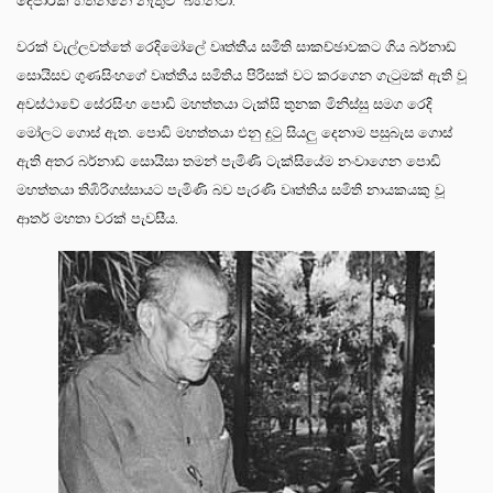
දෙපාරක් හිතන්නේ නැතුව බහිනවා.
වරක් වැල්ලවත්තේ රෙදිමෝලේ වෘත්තීය සමිති සාකච්ඡාවකට ගිය බර්නාඩ්
සොයිසව ගුණසිංහගේ වෘත්තීය සමිතිය පිරිසක් වට කරගෙන ගැටුමක් ඇති වූ
අවස්ථාවේ සේරසිංහ පොඩි මහත්තයා ටැක්සි තුනක මිනිස්සු සමග රෙදි
මෝලට ගොස් ඇත. පොඩි මහත්තයා එනු දුටු සියලු දෙනාම පසුබැස ගොස්
ඇති අතර බර්නාඩ් සොයිසා තමන් පැමිණි ටැක්සියේම නංවාගෙන පොඩි
මහත්තයා තිඹිරිගස්සායට පැමිණි බව පැරණි වෘත්තිය සමිති නායකයකු වූ
ආතර් මහතා වරක් පැවසීය.