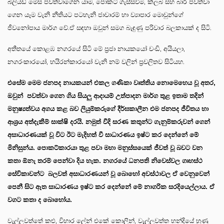
බිලියඩ් මේස පවත්වාගෙන යාම, පොකට් ගැස්සවීම, ක්ලබ් සහ බාර් පවත්වා
ගෙන යෑම වැනි නීතියට පටහැනි ජාවාරම් හා ව්‍යාපාර මොවුන්ගේ
ජීවනෝපාය මාර්ග වේ.ඒ සඳහා ඔවුන් සමග බැඳුණු පරිවාර බලකායක් ද සිටි.
අතීතයේ කොළඹ නගරයේ සිටි මේ ප්‍රජා නායකයෝ චංඩි, අයියලා,
නගරංකාරයෝ, හයිරන්කාරයෝ වැනි නම් වලින් ප්‍රචලිතව සිටියහ.
එසේම මෙම ජනපද නායකයන් එකල ගණිකා වෘත්තිය නොමෙහෙය වූ අතර
,
ඔවුන් පවත්වා ගෙන ගිය සියලු ආදායම් උත්පාදන මාර්ග තුළ ඉතාම තදින්
මනුෂ්‍යත්වය අගය කළ බව ලියුම්කරුගේ දීර්ඝකාලීන එම ජනපද ජීවිතය හා
ආශ්‍රය අත්දැකීම් සාක්ෂි දරයි. නමුත් වීදි සරණ කතුන්ට ගැනුම්කරුවන් ගෙන්
අසාධාරණයක් වූ විට ඊට මැදිහත් වී සාධාරණය ඉෂ්ට කර දෙන්නේ මේ
මිනිසුන්ය. පොකට්කාරයා තුළ පවා මහා මනුස්සයෙක් ජීවත් වූ බවට වන
කතා ඕනැ තරම් පෙන්වා දිය හැක. නගරයේ ධනපති නිවෙස්වල ගෘහස්ථ
සේවිකාවන්ට බලවත් අසාධාරණයන් වූ බොහෝ අවස්ථාවල ඒ වෙනුවෙන්
පෙනී සිට ඈත සාධාරණය ඉෂ්ට කර දෙන්නේ මේ නාගරික සරදියෙල්ලාය.
ඒ
වගට කතා ද බොහෝය.
වැල්ලවත්තේ කළු, විහාර ලේන් එකේ කොලින්, වැල්ලවත්ත හන්දියේ හුණු