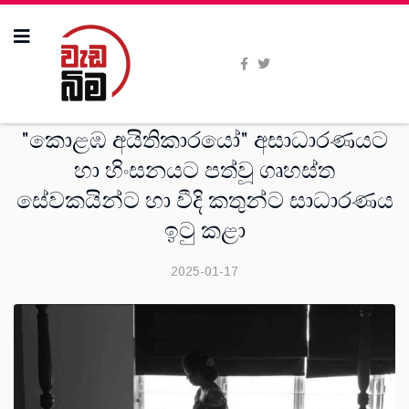
විශේෂාංග
"කොළඹ අයිතිකාරයෝ" අසාධාරණයට
හා හිංසනයට පත්වූ ගෘහස්ත
සේවකයින්ට හා වීදි කතුන්ට සාධාරණය
ඉටු කළා
2025-01-17