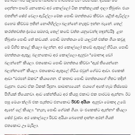
නොවන බව සලකන්න.සාමාන්‍ය භාවිතයේ එන වචනයකි. දවසක් මේ
දෙන්නා පාරේ යනකොට අර කොල්ලෝ ටික නක්කලයක් දාලා තිබුණා. එයා
එතනින් ෂේප් වෙලා ඇවිල්ලා මේක පොඩි මහත්තයට කිව්වා. යළිත් ඇවිල්ලා
එහෙම කිව්වම ඉතින් නොගිහිල්ලා බලන්නේ නැතුව ඉන්න බෑනේ. තෙල්
කරත්තවත්ත (මෙය සමහරු තෙල් කඩේ වත්ත යනුවෙන්ද හඳුන්වයි) ළඟ
තිබුණා පොඩි තේ කඩයක්. පොඩි මහත්තයා මේ යාලුවත් එක්ක ගියා කවුද
මේ විහිළු කළේ කියලා බලන්න. අර කොල්ලෝ කඩේ ඇතුලේ හිටියා. පොඩි
මහත්තයා ඇතුළ බලනකොට අර කොල්ලො ඇහුවා "මොනාද ඩෝ
බලන්නේ" කියලා. එතකොට පොඩි මහත්තය කිව්වා "ඇස් තියෙන්නෙ
බලන්නනේ" කියලා. එතකොට ඇතුලේ හිටිය එවුන් ගේමට ආවා. එකෙක්
ආවා "මරපන් ඕකව" කියාගෙන. ඒ කතාව පොඩි මහත්තයාගේ හිතට තදින්
වැදුනා. එයාට ඒක ටිකක් රිදුනා. සාමාන්‍යයෙන් එයාගේ අතේ හැම තිස්සෙම
පිහියක් තියෙනවා. ආව කේන්තියට අර කියපු එකාට එක පාරටම ඇන්නා. ඊට
පසු මෙයා ක්ලබ් එක පැත්තට එනකොට
රිචඩ් අයියා
ඇහුවා මොකද උඹේ
ඇඟේ ලේ කියලා. "නැහැ පොඩි ගේමක් ගියා. මං එකෙක්ට ඇන්නා" කියලා
ෂේප් වුණා. අර කොල්ලො රිචඩ් අයියා බෙහෙත් දාන්න අරන් ගියත්
එතකොට ඌ මැරිලා.