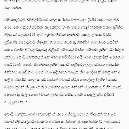
ගොල්ලෝ තිඹිරිගස්සාය හංදියට ඇවිල්ලා එතන තිබුණා "හොලිවුඩ් ක්ලබ්"
එක ගත්තා.
මේගොල්ලෝ බම්බලපිටියේ තෙල් කරත්ත වත්ත ළඟ (වජිර පාර අසල තිබු
මෙම තෙල් කරත්තවත්ත. අද දක්නට නැත. මෙම තෙල් කරත්ත එකල අයිතිව
තිබුණේ දොස්තර පී. ආර්. ඇන්තනිස්ගේ තාත්තට. එකල ලංකාවේ සිටි
සුවිශේෂ වෛද්‍යවරු තිදෙනා නම් ඩොක්ටර් ඇන්තනීස්, ඩොක්ටර් ඔස්ටින්
සහ ඩොක්ට බර්තලමියුස්ය) බිලියඩ් මේසයත් එක්ක. මේකට ඉතින් ටුවරිස්ලත්
එනවා. පොඩි මහත්තයත් කොහොම හරි රිචඩ් අයියාගේ යාළුකමින් මෙතනට
සෙට් වුණා. පොඩි මහත්තයා ඉතින් කොට කලිසම ඇඳලා මෙතන ඉස්සරහ
ඉන්නවා බොඩිගාඩ් වගේ. එයා අඳින්නේ "චාල්ස් කිං" රෙද්දෙන් මහපු කොට
කලිසං විතරයි. තෙල් කඩේ වත්තේ හරියේ හිටපු කොල්ලෝ ඉතින් පොඩි
ඔරොප්පුවක් තිබුණා ඒකට. මොකද මෙයා ඉන්නේ ජයරත්න ඇවිනිව් එකේ.
මෙතන ඇවිල්ලා පොර වගේ ඉන්නවා. මේක ගමේ කොල්ලන්ට එච්චර
ඇල්ලුවේ නැහැ.
පොඩි මහත්තයාගේ යාළුවෙක් ඒ කාලේ හිටපු වේස ගෑණියෙක් එක ලව්
එකක් තිබුණා.(මෙම වචනය භාවිතා කරන්නේ ඒ කාන්තාවන්ට අපහාසයට