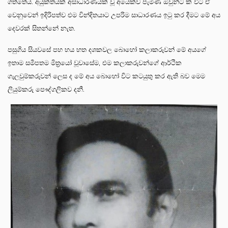
ගත්තේය. අයුක්තියක් අසාධාරණයක් වූ අයෙක්ව පැමිණ ඔවුන්ට කී විට ඒ
වෙනුවෙන් ඉදිරිපත්ව එම වින්දිතයාට උපරිම සාධාරණය ඉටු කර දීමට මේ අය
දෙවරක් සිතන්නේ නැත.
පසුගිය සියවසේ පහ හය හත දශකවල බොහෝ කලාකරුවන් මේ අයගේ
ඉතාම සමීපතම මිත්‍රයෝ වූවාසේම, එම කලාකරුවන්ගේ ආර්ථික
ගැලවුම්කරුවන් ලෙස ද මේ අය බොහෝ විට කටයුතු කර ඇති බව මෙම
ලියුම්කරු පෞද්ගලිකව දනී.