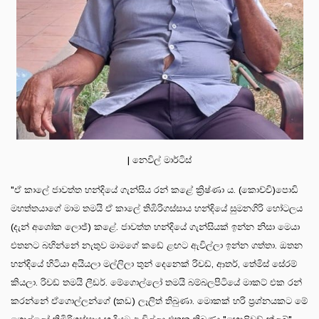
| නෙවිල් මාර්ටිස්
"ඒ කාලේ ජාවත්ත හන්දියේ ගැන්සිය රන් කළේ ක්‍රිෂ්ණා ය. (කොච්චි)පොඩි
මහත්තයාගේ මාම තමයි ඒ කාලේ තිඹිරිගස්සාය හන්දියේ සුමනගිරි හෝටලය
(දැන් අශෝක ලොජ්) කළේ. ජාවත්ත හන්දියේ ගැන්සියක් ඉන්න නිසා මෙයා
එතනට බහින්නේ නැතුව මාමගේ කඩේ ළඟට ඇවිල්ලා ඉන්න ගත්තා. ඔතන
හන්දියේ හිටියා අයියලා මල්ලිලා තුන් දෙනෙක් රිචඩ්, ආතර්, තේමිස් සේරම්
කියලා. රිචඩ් තමයි ලීඩර්. මේගොල්ලෝ තමයි බම්බලපිටියේ මාකට් එක රන්
කරන්නේ ඒගොල්ලන්ගේ (කඩ) ලෑලිත් තිබුණා. මොකක් හරි ප්‍රශ්නයකට මේ