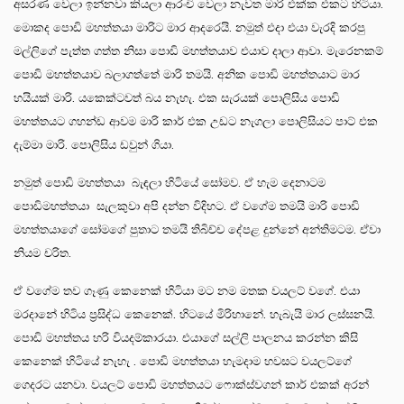
අසරණ වෙලා ඉන්නවා කියලා ආරංචි වෙලා නැවත මාරි එක්ක එකට හිටියා.
මොකද පොඩි මහත්තයා මාරිට මාර ආදරෙයි. නමුත් එදා එයා වැරදි කරපු
මල්ලිගේ පැත්ත ගත්ත නිසා පොඩි මහත්තයාව එයාව දාලා ආවා. මැරෙනකම්
පොඩි මහත්තයාව බලාගත්තේ මාරි තමයි. අනික පොඩි මහත්තයාට මාර
හයියක් මාරි. යකෙක්ටවත් බය නැහැ. එක සැරයක් පොලිසිය පොඩි
මහත්තයට ගහන්ඩ ආවම මාරි කාර් එක උඩට නැගලා පොලිසියට පාට් එක
දැම්මා මාරි. පොලිසිය ඩවුන් ගියා.
නමුත් පොඩි මහත්තයා බැඳලා හිටියේ සෝමව. ඒ හැම දෙනාටම
පොඩිමහත්තයා සැලකුවා අපි දන්න විදිහට. ඒ වගේම තමයි මාරි පොඩි
මහත්තයාගේ සෝමගේ පුතාට තමයි තිබිච්ච දේපළ දුන්නේ අන්තිමටම. ඒවා
නියම චරිත.
ඒ වගේම තව ගෑණු කෙනෙක් හිටියා මට නම මතක වයලට් වගේ. එයා
මරදානේ හිටිය ප්‍රසිද්ධ කෙනෙක්. හිටයේ මිරිහානේ. හැබැයි මාර ලස්සනයි.
පොඩි මහත්තය හරි වියදම්කාරයා. එයාගේ සල්ලි පාලනය කරන්න කිසි
කෙනෙක් හිටියේ නැහැ . පොඩි මහත්තයා හැමදාම හවසට වයලට්ගේ
ගෙදරට යනවා. වයලට් පොඩි මහත්තයට ෆොක්ස්වගන් කාර් එකක් අරන්