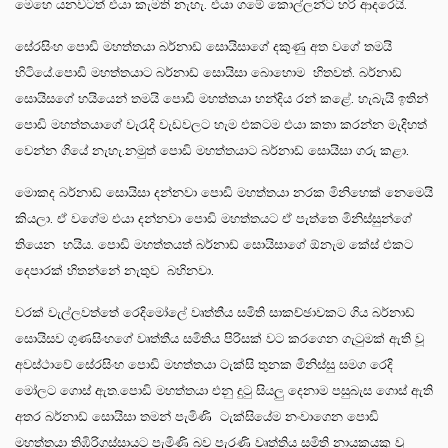
මෙහෙ යනවටත් එයා කැමති නැහැ. එයා ගමේ කොල්ලන්ට හරි ආදරෙයි.
සේරසිංහ පොඩි මහත්තයා බර්නාඩ් සොයිසාගේ දකුණු අත වගේ තමයි
හිටියේ.පොඩි මහත්තයාට බර්නාඩ් සොයිසා බොහොම හිතවත්. බර්නාඩ්
සොයිසගේ හයියෙන් තමයි පොඩි මහත්තයා හන්දිය රන් කළේ. හැබැයි ඉතින්
පොඩි මහත්තයාගේ වැරැදි වැඩවලට හැම එකටම එයා කතා කරන්න මැදිහත්
වෙන්න ගියේ නැහැ.නමුත් පොඩි මහත්තයාට බර්නාඩ් සොයිසා ගරු කළා.
මොකද බර්නාඩ් සොයිසා දන්නවා පොඩි මහත්තයා නරක මිනිහෙක් නෙමෙයි
කියලා. ඒ වගේම එයා දන්නවා පොඩි මහත්තයට ඒ පැත්තෙ මිනිස්සුන්ගේ
තියෙන හයිය. පොඩි මහත්තයත් බර්නාඩ් සොයිසාගේ ඕනැම කේස් එකට
දෙපාරක් හිතන්නේ නැතුව බහිනවා.
වරක් වැල්ලවත්තේ රෙදිමෝලේ වෘත්තීය සමිති සාකච්ඡාවකට ගිය බර්නාඩ්
සොයිසව ගුණසිංහගේ වෘත්තීය සමිතිය පිරිසක් වට කරගෙන ගැටුමක් ඇති වූ
අවස්ථාවේ සේරසිංහ පොඩි මහත්තයා ටැක්සි තුනක මිනිස්සු සමග රෙදි
මෝලට ගොස් ඇත.පොඩි මහත්තයා එනු දුටු සියලු දෙනාම පසුබැස ගොස් ඇති
අතර බර්නාඩ් සොයිසා තමන් පැමිණි ටැක්සියේම නංවාගෙන පොඩි
මහත්තයා තිඹිරිගස්සායට පැමිණි බව පැරණි වෘත්තිය සමිති නායකයකු වූ