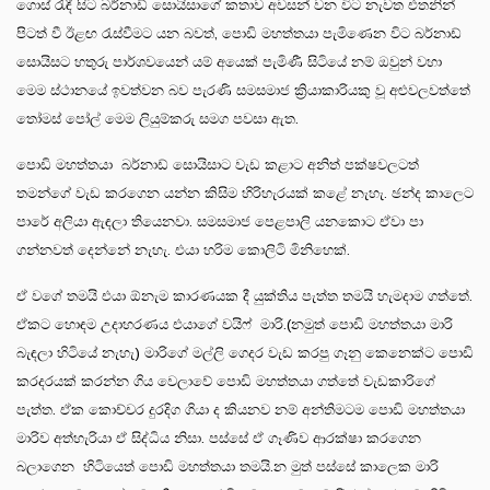
ගොස් රැඳී සිට බර්නාඩ් සොයිසාගේ කතාව අවසන් වන විට නැවත එතනින්
පිටත් වී ඊළඟ රැස්වීමට යන බවත්, පොඩි මහත්තයා පැමිණෙන විට බර්නාඩ්
සොයිසට හතුරු පාර්ශවයෙන් යම් අයෙක් පැමිණී සිටියේ නම් ඔවුන් වහා
මෙම ස්ථානයේ ඉවත්වන බව පැරණි සමසමාජ ක්‍රියාකාරියකු වූ අළුවලවත්තේ
තෝමස් පෝල් මෙම ලියුම්කරු සමග පවසා ඇත.
පොඩි මහත්තයා බර්නාඩ් සොයිසාට වැඩ කළාට අනිත් පක්ෂවලටත්
තමන්ගේ වැඩ කරගෙන යන්න කිසිම හිරිහැරයක් කළේ නැහැ. ඡන්ද කාලෙට
පාරේ අලියා ඇඳලා තියෙනවා. සමසමාජ පෙළපාලි යනකොට ඒවා පා
ගන්නවත් දෙන්නේ නැහැ. එයා හරිම කොලිටි මිනිහෙක්.
ඒ වගේ තමයි එයා ඕනැම කාරණයක දී යුක්තිය පැත්ත තමයි හැමදාම ගත්තේ.
ඒකට හොඳම උදාහරණය එයාගේ වයිෆ් මාරි.(නමුත් පොඩි මහත්තයා මාරි
බැඳලා හිටියේ නැහැ) මාරිගේ මල්ලි ගෙදර වැඩ කරපු ගෑනු කෙනෙක්ට පොඩි
කරදරයක් කරන්න ගිය වෙලාවේ පොඩි මහත්තයා ගත්තේ වැඩකාරිගේ
පැත්ත. ඒක කොච්චර දුරදිග ගියා ද කියනව නම් අන්තිමටම පොඩි මහත්තයා
මාරිව අත්හැරියා ඒ සිද්ධිය නිසා. පස්සේ ඒ ගෑණිව ආරක්ෂා කරගෙන
බලාගෙන හිටියෙත් පොඩි මහත්තයා තමයි.න මුත් පස්සේ කාලෙක මාරි