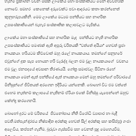
හැඟීම් ප්‍රකාශන වචන මිසක් ලාංකේය මහා සංස්කෘතියට මෙන් අවවහරක්
නොවේ. සමහර කෙනෙක් දරුවෙක්ට පවා ආදරයට කතා කරන්නෙත්
කුනුහරුපයකිනි. මෙම ලාංකේය මධ්‍යම පන්තියට සහ නාගරික
උපසංස්කෘතියෙන් බැහැර සංස්කෘතික කලාපවලට මැජික්ය.
ලාංකේය මහා සංස්කෘතියේ සහ නාගරික මැද පන්තියට නැති නාගරික
උපසංස්කෘතියට පමණක් ඇති අපූරු චරිතයකි "වත්තේ අයියා" හෙවත් ප්‍රජා
නායකයා. හරියටම කිව්වොත් ඔහු රැලේ නායකයාය. තමන්ගේ සනුහරේ
එවුන්ගේ දුක සැප හොයන හරි වැරැද්ද බලන එම චූල නායකයාගේ වචනය
එම චූල ජනපදයේ අවසාන තීරණයයි. ගෝත්‍ර සමාජවල සිටිනා රැහේ
නායකයා මෙන් ඇත් පන්තියේ ඇත් නායකයා මෙන් ඔහු තමන්ගේ පරිවාරයේ
මිනිසුන්ගේ ජීවිතයත් අරගෙන ඉදිරියට යන්නෙකි. බොහෝ විට එම වත්තේ
එහෙම නැත්නම් කලාපයේ නැතිනම් ඒරියා එකේ මිනිස්සු යැපෙන්නේ ඔහුව
කේන්ද්‍ර කරගෙනයි.
බොහෝ දුරට මේ චරිතයේ ජීවනෝපාය නීති විරෝධී ව්‍යාපාර හා බැඳී
පවතී.මත්පැන්.(රජය නිෂ්පාදිත අරක්කු හෙවත් සීල් අරක්කු සහ කසිප්පු) ගංජා
අලෙවිය, කප්පන් ගැනීම, බූරුවා ගැස්සවීම සහ වෙනත් සූදු මෙහෙයවීම,