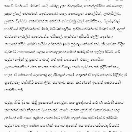
කඩේ චන්දරේ, රාමන්, රෙදි මෝල ළඟ බාලසූරිය, කොල්ලුපිටිය සරණපාල,
සුදුවැල්ලේ චොප්පේ, දෙමටගොඩ පාල, තොටළඟ කොල්වින්, ඌරුවිල්බා,
ලූෂන්, විල්බට්, කොටහේන හෙවත් බෙරවාමුල්ලේ ජෝතිපාල, බ්ලුමැංඩල්
හන්දියේ බිලින්වත්තේ රාජා, මට්ටක්කුලිය ඉබ්බගේවත්තේ සීමන් සනී, අලුත්
මාවතේ හැරල්ඩ් හැටේවත්ත මයිකල්, ඇක්මන් අයියයි මල්ලී දෙන්නා,
නරාහේන්පිට මෝඩ සයිමා අර්නස්ට් (මේ පුද්ගලයන්ගේ නම් කියවෙන විදිහ
ඔවුන්ට අපහාසයක් ලෙස නොසලකන මෙන් කාරුණික ඉල්ලා සිටිමි. මේ
ඔවුන් හැඳින් වූ ප්‍රකට නම්ය) මේ ආදි වශයෙන් එකල නාගරික
උපසංස්කෘතියේ ජන නායකයන්ගේ විශාල නාම ලේඛනයක් ඉදිරිපත් කළ
හැක. ඒ බොහෝ දෙනෙකු අද ජීවතුන් අතර නැතත් ඒ හැම දෙනාම පිළිබඳ ඒ
ප්‍රදේශවල වැඩිහිටි සමකාලීන ජනතාව කතා කරන්නේ ඉමහත් ආදරයෙනි
භක්තියෙනි.
ඔවුහු කිසි දිනක ස්ත්‍රී දූෂකයෝ නොවූහ. තම ප්‍රදේශයේ තරුණ තරුණියකට
කාන්තාවකට නිදහසේ බය නැතුව පාරේ යන්න පුළුවන් වාතාවරණය හදා
දුන්නේ මේ අයය. කුමන ආකාරයට හම්බ කළත් එය සාධාරණව කිරීමට
ඔවුන් වග බලා ගත්තා පමණක් නොව අනෙත් අය මෙහෙයවීමටද පියවර