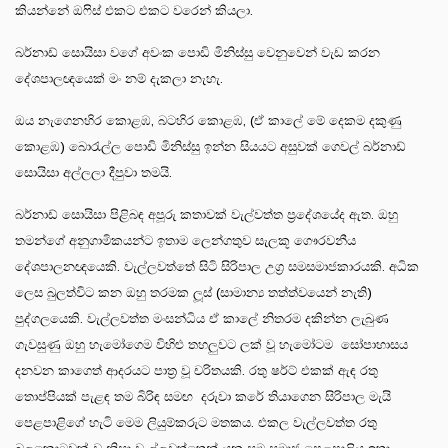
කියන්නේ ඔෆිස් එකට එකට වරෙන් කියලා.
බර්නාඩ් සොයිසා වගේ අවංක පොඩි මිනිස්සු වෙනුවෙන් වැඩ කරන
දේශපාලඥයෙක් මං නම් දැකලා නැහැ.
ඔය නැගෙනහිර කොළඹ, බටහිර කොළඹ, (ඒ කාලේ මේ දෙකම දකුණු
කොළඹ) බොරැල්ල පොඩි මිනිස්සු ඉන්න සියයට අසුවක් ගෙවල් බර්නාඩ්
සොයිසා අල්ලලා දීපුවා තමයි.
බර්නාඩ් සොයිසා පිළිබඳ අපූරු කතාවක් වැල්වත්ත ප්‍රදේශයේද ඇත. ඔහු
තමන්ගේ අනුගාමිකයන්ට ඉතාම ලෙන්ගතුව සැලකූ ගෞරවනීය
දේශපාලනඥයෙකි. වැල්ලවත්තේ සිටි සිරිපාල උග්‍ර සමසමාජකාරයකි. අධික
ලෙස බුලත්විට කන ඔහු තරමක ලූස් (සාමාන්‍ය තත්ත්වයෙන් නැති)
පුද්ගලයෙකි. වැල්ලවත්ත මංසන්ධිය ඒ කාලේ නිතරම දකින්න ලැබුණ
ගැවසුණු ඔහු හැමෝගෙම විහිළු තහලුවට ලක් වූ හැමෝටම සෝපාහාසය
දනවන කාගෙත් ආදරයට පාත්‍ර වූ චරිතයකි. රතු ෂර්ට් එකක් ඇඳ රතු
තොප්පියක් පැළඳ තම බිරිඳ සමඟ දරුවා කරේ තියාගෙන සිරිපාල මැයි
පෙළපාළිගේ හැටි මෙම ලියුම්කරුට මතකය. එකල වැල්ලවත්ත රතු