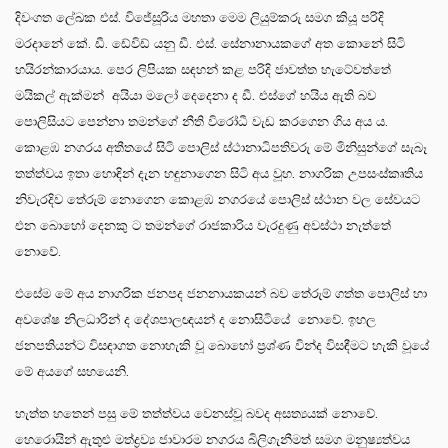
දිවංගත ලේඛක එස්. විජේසූරිය මහතා මෙම ලියුම්කරු සමග කියූ පරිදි
මරදානේ කේ. ඩී. ඩේවිඩ් යනු ඩී. එස්. සේනානායකගේ අත කොනේ සිටි
හයිරන්කාරයාය. පෙර ලිපියක සඳහන් කළ පරිදි ජාවත්ත හැටේවත්තේ
මයිකල් ඇක්මන් අයියා මලෝ දෙදෙනා ද ඩී. එස්ගේ හයිය ඇති බව
පොලිසියට පෙන්නා තමන්ගේ නීති විරෝධී වැඩ කරගෙන ගිය අය ය.
කොළඹ නගරය අතීතයේ සිටි පොලිස් ස්ථානාධිපතිවරු මේ මිනිසුන්ගේ සැබෑ
තත්ත්වය ඉතා හොඳින් දැන හඳුනාගෙන සිටි අය වූහ. නාගරික උපසංස්කෘතිය
නිවැරදිව තේරුම් නොගෙන කොළඹ නගරයේ පොලිස් ස්ථාන වල සේවයට
එන බොහෝ දෙනකු ට තමන්ගේ රාජකාරිය වැරදුණු අවස්ථා නැත්තේ
නොවේ.
එසේම මේ අය නාගරික ජනපද ජනනායකයන් බව තේරුම් ගත්ත පොලිස් හා
අවශේෂ නිලධාරින් ද දේශපාලඥයන් ද නොසිටියේ නොවේ. ඉහල
ජනපතියන්ට විසඳාගත නොහැකි වූ බොහෝ ප්‍රශ්ණ වින්ද විසඳීමට හැකි වූයේ
මේ අයගේ සහයෙනි.
හැත්ත හතෙන් පසු මේ තත්ත්වය වෙනස්වූ බවද අසත්‍යයක් නොවේ.
හෙරොයින් ඇතුළු මත්ද්‍රව්‍ය ජාවාරම නගරය බිලිගැනීමත් සමග මනුෂ්‍යත්වය