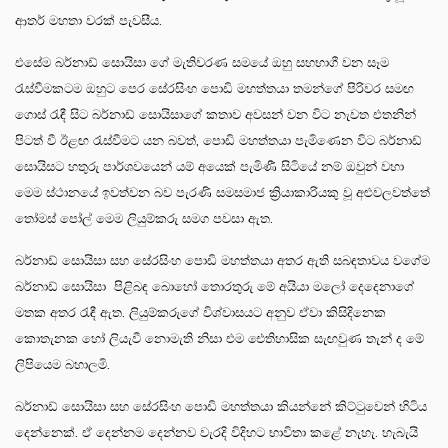
ආතර් මහතා වරක් පැවසීය.
එසේම බර්නාඩ් සොයිසා ගේ මැතිවරණ සමයේ ඔහු සහභාගී වන සෑම
රැස්වීමකටම ඔහුට පෙර සේරසිංහ පොඩි මහත්තයා තමන්ගේ පිරිවර සමඟ
ගොස් රැඳී සිට බර්නාඩ් සොයිසාගේ කතාව අවසන් වන විට නැවත එතනින්
පිටත් වී ඊළඟ රැස්වීමට යන බවත්, පොඩි මහත්තයා පැමිණෙන විට බර්නාඩ්
සොයිසට හතුරු පාර්ශවයෙන් යම් අයෙක් පැමිණී සිටියේ නම් ඔවුන් වහා
මෙම ස්ථානයේ ඉවත්වන බව පැරණි සමසමාජ ක්‍රියාකාරියකු වූ අළුවලවත්තේ
තෝමස් පෝල් මෙම ලියුම්කරු සමග පවසා ඇත.
බර්නාඩ් සොයිසා සහ සේරසිංහ පොඩි මහත්තයා අතර ඇති සබඳතාවය වගේම
බර්නාඩ් සොයිසා පිළිබඳ බොහෝ තොරතුරු මේ අයියා මලෝ දෙදෙනාගේ
මතක අතර රැඳී ඇත. ලියුම්කරුගේ විශ්වාසයට අනුව ඒවා කිසිදිනෙක
කොතැනක හෝ ලියැවී නොමැති නිසා එම ඓතිහාසික සැඟවුණ තැන් ද මේ
ලිපියෙම බහාලමි.
බර්නාඩ් සොයිසා සහ සේරසිංහ පොඩි මහත්තයා කියන්නේ කිට්ටුවෙන් හිටිය
දෙන්නෙක්. ඒ දෙන්නම දෙන්නව වැරදි විදිහට භාවිතා කළේ නැහැ. හැබැයි