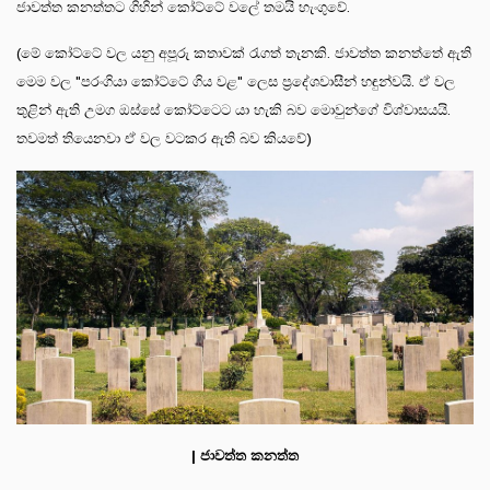
ජාවත්ත කනත්තට ගිහින් කෝට්ටේ වලේ තමයි හැංගුවේ.
(මේ කෝට්ටේ වල යනු අපූරු කතාවක් රැගත් තැනකි. ජාවත්ත කනත්තේ ඇති
මෙම වල "පරංගියා කෝට්ටේ ගිය වළ" ලෙස ප්‍රදේශවාසීන් හඳුන්වයි. ඒ වල
තුළින් ඇති උමග ඔස්සේ කෝට්ටෙට යා හැකි බව මොවුන්ගේ විශ්වාසයයි.
තවමත් තියෙනවා ඒ වල වටකර ඇති බව කියවේ)
| ජාවත්ත කනත්ත