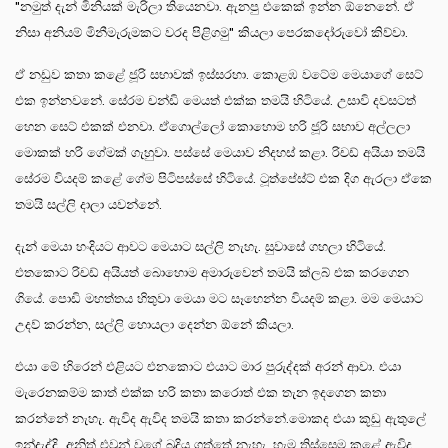
"නමුත් දැන් මිනියක් මැරිලා තියෙනවා. ඇනපු එකෙක් ඉන්න ඕනෙනේ. ඒ
නිසා අනියම් මිනීමැරුමකට වරද පිළිගමු" කියලා පෙරකදෝරුවෝ කිව්වා.
ඒ නඩුව කතා කළේ ජූරි සභාවක් ඉස්සරහා. කොළඹ වටේම මෙයාගේ සෙට්
එක ඉන්නවනේ. සේරම චන්ඩි මෙයත් එක්ක තමයි හිටියේ. උසාවි දවසටත්
හෙන සෙට් එකක් එනවා. ඒගොල්ලෝ කොහොම හරි ජූරි සභාව අල්ලලා
මොකක් හරි ගේමක් ගැහුවා. පස්සේ මෙයාව නිදහස් කළා. රිචඩ් අයියා තමයි
සේරම වියදම් කළේ ගේම පිටිපස්සේ හිටියේ. ටූත්පේස්ට් එක දිග ඇරලා ඒකෙ
තමයි සල්ලි දාලා යවන්නේ.
දැන් මෙයා හංදියට ආවට මෙයාට සල්ලි නැහැ. සුවාසේ ගහලා හිටියේ.
එතකොට රිචඩ් අයියත් බොහොම අමාරුවෙන් තමයි ක්ලබ් එක කරගෙන
ගියේ. පොඩි මහත්තය හිතුවා මෙයා මට සෑහෙන්න වියදම් කළා. මම මෙයාට
උදව් කරන්න, සල්ලි හොයලා දෙන්න ඕනේ කියලා.
එයා මේ හිරෙන් එළියට එනකොට එයාට මාර පුරුද්දක් අරන් ආවා. එයා
මැරෙනකම්ම කාත් එක්ක හරි කතා කරොත් එක තැන ඉදගෙන කතා
කරන්නේ නැහැ. ඇවිද ඇවිද තමයි කතා කරන්නේ.මොකද එයා කූඩු ඇතුලේ
ඉන්දැද්දි අනිත් එවුන් වගේ බුදිය ගත්තේ නැහැ. හැම තිස්සෙම කළේ ඇවිද