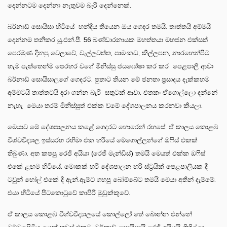
දෙන්නටම දෙන්නා නැතුවම බැරි දෙන්නෙක්.
බර්නාඩ් සොයිසා හිටියේ හන්දිය තියෙන ඔය ගෙදර තමයි. තාත්තයි අම්මයි
දෙන්නම තනිකර යූ.එන්.පී. 56 බණ්ඩාරනායක මහත්තයා මහජන එක්සත්
පෙරමුණ දිනපු වෙලාවේ, වැල්ලවත්ත, පාමංකඩ, කිල්ලපන, නාරහෙන්පිට
හැම පැත්තෙන්ම පෙරහර වගේ මිනිස්සු ජයඝෝෂා කර කර පෙළපාලි ආවා
බර්නාඩ් සොයිසාලගේ ගෙදරට. පුතාට තියන මේ ජනතා ප්‍රසාදය දැක්කහම
අම්මටයි තාත්තටයි දරා ගන්න බැරි සතුටක් ආවා. එතකං ඒගොල්ලො දන්නේ
නැහැ මෙයා තරම් මිනිස්සුත් එක්ක වමේ දේශපාලනය කරනවා කියලා.
මෙයාව මේ දේශපාලනය කළේ ගෙදරට හොරෙන් රහසේ. ඒ කාලය කොළඹ
විශ්වවිද්‍යාල ඉස්සරහ රහිමා එක හරියේ මේගොල්ලන්ගේ ඔෆිස් එකක්
තිබුණා. අත කපපු රෙජි අයියා (රෙජී මැන්ඩිස්) තමයි මෙයත් එක්ක ඔෆිස්
එකේ ළඟම හිටියේ. මොකක් හරි දේශපාලන හරි ස්ට්‍රයික් පෙළපාලියක දී
ටවුන් හෝල් එකේ දි ඇන්.ඇම්ට ගහපු බෝම්බේට තමයි මෙයා අතින් දැම්මේ.
එයා හිටියේ පිටකොටුවේ කාපිරි මුඩුක්කුවේ.
ඒ කාලය කොළඹ විශ්වවිද්‍යාලයේ කොල්ලෝ තේ බොන්න එන්නේ