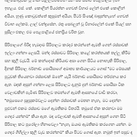
බලකොටුවක් වූ නිසා වැල්ලවත්තෙන් යන සම සමාජ පෙළපාලිය ඉතා
ඉහළය. එස්. කේ. කොලින් පියරත්න හෙවත් විහාර ලේන් එකේ කොලින්
අයියා, හුණු කොටුවත්තේ කුසුමන් අයියා, පීටර් සිංඤෝ බාසුන්නැහේ හෙවත්
විවාහ ලේකම්, ලාල් චන්ද්‍රසේන, රතු සෙබලුන් වූ විහාරලේන් එකේ පියල් සහ
සුසිලා එකල එම පෙළපාළියේ ජනප්‍රිය චරිත වූහ.
සිරිපාලගේ බිරිඳ හැමදාම සිරිපාලට කරදර කරන්නේ ඇමති ගෙන් රස්සාවක්
ඉල්ලා ගන්නා ලෙසයි. මන්ද රස්සාවට සිරිපාල කළේ කරත්තයක් තල්ලු කිරීම
සහ කුලී වැඩයි. මේ කන්දොස් කිරියාව අසා ගෙන සිටිය නොහැකි සිරිපාල,
දිනක් සිරිපාල බර්නාඩ් සොයිසාගේ අමාත්‍ය කාර්යාලයට ගොස් "මට මේසයක්
පුටුවක් තියෙනවා රස්සාවක් ඕනේ" යැයි බර්නාඩ් සොයිසාට තර්ජනය කර
ඇත. මඳක් අසුන් ගන්නා ලෙස සිරිපාලට දැනුම් දුන් බර්නාඩ් සොයිසා ටික
වෙලාවකින් පැමිණ සිරිපාලව තමන්ගේ ඇමති ආසනයේ වාඩි කරවා,
"තමුසෙගෙ සුදුසුකම්වලට දෙන්න රස්සාවක් මෙතන නැහැ. මට දෙන්න
පුළුවන් එකම රස්සාව මගේ ඇමතිකම විතරයි. තමුසේ ඒක කරනවා මම
ගෙදර යන්නම්" කියා ඇත. මඳ වේලාවක් ඇමති ආසනයේ අසුන් ගෙන සිටි
සිරිපාල කට පුරෝලා හිනාවෙලා "නැහැ ඔයාම ඇමතිකම කරගෙන යන්න. මං
ගෙදර ගිහිල්ලා කුලී වැඩ කරන්නම්" කියා පිටව ගොස් ඇත. නමුත් ඉන් පසුව ද