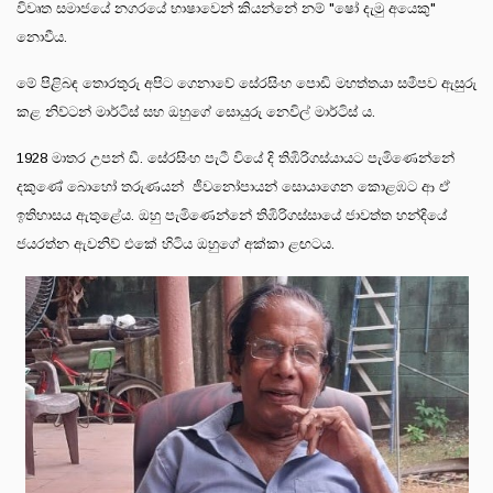
විවෘත සමාජයේ නගරයේ භාෂාවෙන් කියන්නේ නම් "ෂෝ දැමු අයෙකු"
නොවීය.
මේ පිළිබඳ තොරතුරු අපිට ගෙනාවේ සේරසිංහ පොඩි මහත්තයා සමීපව ඇසුරු
කළ නිව්ටන් මාර්ටිස් සහ ඔහුගේ සොයුරු නෙවිල් මාර්ටිස් ය.
1928 මාතර උපන් ඩී. සේරසිංහ පැටී වියේ දි තිඹිරිගස්යායට පැමිණෙන්නේ
දකුණේ බොහෝ තරුණයන් ජීවනෝපායන් සොයාගෙන කොළඹට ආ ඒ
ඉතිහාසය ඇතුළේය. ඔහු පැමිණෙන්නේ තිඹිරිගස්සායේ ජාවත්ත හන්දියේ
ජයරත්න ඇවනිව් එකේ හිටිය ඔහුගේ අක්කා ළඟටය.