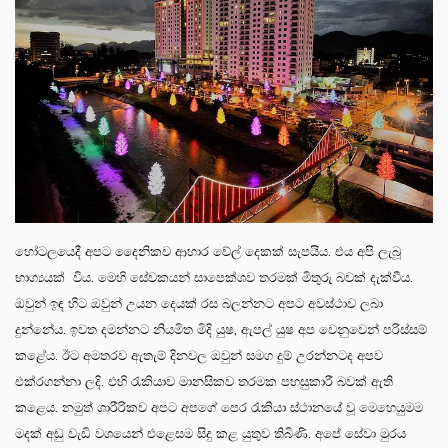
හෝටලයෙදී අපට දෛනිකව ආහාර වේල් දෙකක් සැපයිය. එය අපි ලැබූ
භාග්‍යයක් විය. මෙහි සේවකයන් සාපෙක්ශව තරමක් මිතුරු බවක් දැක්වීය.
ඔවුන් ඉඳ හිට ඔවුන් උයන දෙයක් රස බලන්නට අපට අවස්ථාව ලබා
දුන්නේය. ඉවත දමන්නට නියමිත මිදි යුෂ, ඇපල් යුෂ අප වෙනුවෙන් පරිස්සම්
කළේය. ඊට අමතරව ඇතැම් දිනවල ඔවුන් සමග දුම් උරන්නටද අපව
එක්රගන්නා ලදි. එහි රැකියාව මානසිකව තරමක පහසුකාරී බවක් ඇති
කළෙය. නමුත් ශාරීරිකව අපට අපගේ පෙර රැකියා ස්ථානයේ වූ මෙහෙයුමම
මදක් අඩු වැඩි වශයෙන් එළෙසම සිදු කළ යුතුව තිබිණි. අපේ සේවා මුරය