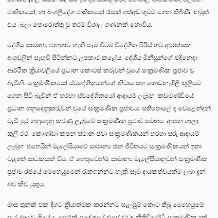
ජාතිකයෝ, හා බංගලිදේශ ජාතිකයෝ රැසක් අත්අඩංගුවට ගෙන තිබිණි. නමුත්
එය බලා පොරොත්තු වූ තරම් විශාල ගණනක් නොවීය.
දේශීය සාමාන්‍ය ජනතාව හැකි සෑම විටම විදේශික පිරිස් හට ආරක්ෂක
අංශවලින් සැඟවී සිටින්නට උපකාර කළේය. දේශීය මිනිසුන්ගේ එදිනෙදා
ආර්ථික ක්‍රියාවලියේ ප්‍රධාන කොටස් කරුවන් වුයේ සංක්‍රමණික ප්‍රජාව වූ
බැවිනි. සංක්‍රමණිකයෝ ස්වදේශිකයන්ගේ නිවාස සහ ගොඩනැගිලි කුලියට
ගෙන සිටි බැවින් ඒ හරහා ස්වදේශිකයෝ ආදායම් ලැබූහ. කඩමණ්ඩියේ
ප්‍රධාන ගනුදෙනුකරුවන් වුයේ සංක්‍රමණික ප්‍රජාවය. සතිපොලේ ද වෙළෙන්දන්
වැඩි පුර ගනුදෙනු කරණු ලැබුවේ සංක්‍රමණික ප්‍රජාව සමඟය. ආපන ශාලා,
කුලී රථ, කොණ්ඩා කපන ස්ථාන පවා සංක්‍රමණිකයන් හරහා සරු ආදායම්
ලැබූහ. එහෙයින් මැලේසියාවේ සාමාන්‍ය ජන ජීවීතයට සංක්‍රමණිකයන් ඉතා
වැදගත් සාධකයක් විය. ඒ හෙතුවෙන්ම සාමාන්‍ය මැලේසියානුවන් සංක්‍රමණික
ප්‍රජාව රජයේ මෙහෙයුමෙන් රැකගන්නට හැකි සෑම දායකත්වයක්ම ලබා දුන්
බව කිව යුතුය.
මාස තුනක් එක දිගට ක්‍රියාත්මක කරන්නට සැලසුම් කොට තිබූ මෙහෙයුමේ
සැර බාලව ගියේය. පෙරැක් ප්‍රදේශයේ එසේ වුවද නීතිවිරෝධී සංක්‍රමණිකයන්