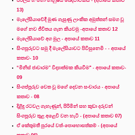
පර්ලීස් හි මහා මානුෂීය ඛේදවාචකය - (අපායේ කතාව
13)
මැලේසියාවේදී මුණ ගැසුණු ලාංකික අමුත්තන් සමග වූ
මගේ නව ජීවිතය ගැන කියවමු -අපායේ කතාව 12
මැලේසියාවේ අග මුල - අපායේ කතාව 11
සිංගපූරුවට සමු දී මැලේසියාවට පිවිසුනෙමි - - අපායේ
කතාව- 10
“මිනිස් ජාවාරම” විද්‍යාත්මක කියවීම" - අපායේ කතාව-
09
සිංගප්පූරුව වෙත වූ මගේ දෙවන සංචාරය - අපායේ
කතාව - 08
දිළිඳු රටවල ගැහැණුන්, පිරිමින් සහ කුඩා දරුවන්
සිංගපූරුව තුළ අළෙවි වන හැටි - (අපායේ කතාව 07)
ඒ කේතුමතී පුරයේ වත්-පොහොසත්කම් - (අපායේ