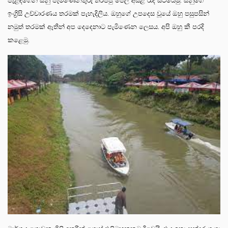
පැළඳගෙන සීනු පැමිණෙනතුරු තරප්පු පෙල අසළ රැදී සිටියෙමු. සීනුගේ
ඉංග්‍රිසි උච්චාරණය තරමක් පැහැදිලිය. ඔහුගේ උපදෙස වූයේ ඔහු පසුපසින්
නමුත් තරමක් ඈතින් අප දෙදෙනාට පැමිණෙන ලෙසය. අපි ඔහු කී පරදි
කළෙමු.