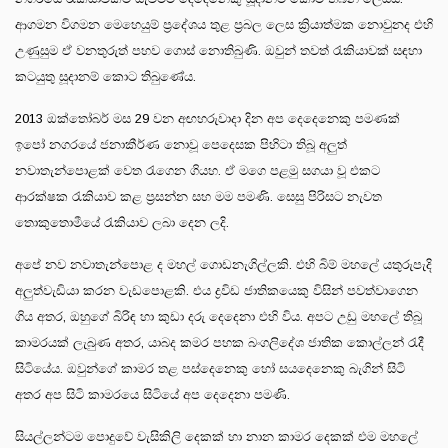
ආගමන විගමන මෙහෙයුම් ප්‍රදේශය තුළ ප්‍රබල ලෙස ක්‍රියාත්මක නොවුනද එහි
උණුසුම ඒ වනතුරුත් පහව ගොස් නොතිබුණි. ඔවුන් තවත් රැකියාවක් සඳහා
කටයුතු සූදානම් කොට තිබුණේය.
2013 ඔක්තෝබර් මස 29 වන අඟහරුවාදා දින අප දෙදෙනෙකු පමණක්
ඉපෝ නගරයේ ජනාකීර්ණ නොවූ පෙදෙසක පිහිටා තිබූ අලුත්
නවාතැන්පොළක් වෙත රැගෙන ගියහ. ඒ මගෙ පළමු සගයා වූ එකට
ආරක්ෂක රැකියාව කළ ප්‍රසන්න සහ මම පමණි. සෙසු පිරිසට නැවත
තොකුතොමීයේ රැකියාව ලබා දෙන ලදි.
අපේ නව නවාතැන්පොළ ද මහල් ගොඩනැගිල්ලකි. එහි බිම් මහලේ යතුරුපැදි
අලුත්වැඩියා කරන වැඩපොළකි. එය ද්‍රවිඩ ජාතිකයෙකු විසින් පවත්වාගෙන
ගිය අතර, ඔහුගේ බිරිඳ හා කුඩා දරු දෙදෙනා එහි විය. අපට උඩු මහලේ තිබූ
කාමරයක් ලැබුණ අතර, යාබද කමර පහක බංගලිදේශ ජාතික කොල්ලන් රැදී
සිටියේය. ඔවුන්ගේ කාමර තළ පස්දෙනෙකු හෝ සයදෙනෙකු බැගින් සිටි
අතර අප සිටි කාමරයෙ සිටියේ අප දෙදෙනා පමණි.
සියල්ලන්ටම පොදුවේ වැසිකිලි දෙකක් හා නාන කාමර දෙකක් එම මහලේ