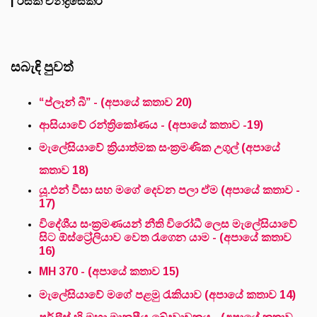
| රසික චන්ද්‍රසේකර
සබැඳි පුවත්
“ප්ලෑන් බී” - (අපායේ කතාව 20)
ආසියාවේ රන්ත්‍රිකෝණය - (අපායේ කතාව -19)
මැලේසියාවේ ක්‍රියාත්මක සංක්‍රමණික උගුල් (අපායේ
කතාව 18)
යූ.එන් වීසා සහ මගේ දෙවන පලා ඒම (අපායේ කතාව -
17)
විදේශීය සංක්‍රමණයන් නීති විරෝධී ලෙස මැලේසියාවේ
සිට ඕස්ට්‍රේලියාව වෙත රැගෙන යාම - (අපායේ කතාව
16)
MH 370 - (අපායේ කතාව 15)
මැලේසියාවේ මගේ පළමු රැකියාව (අපායේ කතාව 14)