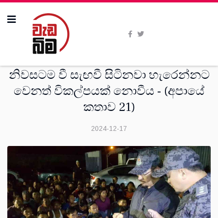
සංක‍්‍රමණික
නිවසටම වී සැඟවී සිටිනවා හැරෙන්නට
වෙනත් විකල්පයක් නොවීය - (අපායේ
කතාව 21)
2024-12-17