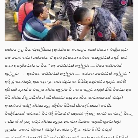
තත්වය උග්‍ර විය. මැලේසියානු ආරක්ෂක අංශවළට අයත් වාහන රාත්‍රිය පුරා
ඔබ මොබ ගමන් ගත්තේය. ඒ අතර දුරකතන හරහා කෙළවරක් නැති කට
කතා ද පැතිරෙන්නට විය. “ අද මෙච්චරක් ඇල්ලුවා ..... ඊයෙ මෙච්චරක්
ඇල්ලුවා ..... අරෙහෙ මෙච්චරක් ඇල්ලුවා ..... මෙහෙ මෙච්චරක් ඇල්ලුවා ”
ආදි වූ තොරතුරු අසා ගැහැනු හඬා වැටුනහ. පිරිමිද හැඬුවේ නැතුවා පමණි.
අපි සති තුනක්ම එලෙස නිවස තුලටම වී ගත කළෙමු. නමුත් කිසි විටෙක අප
සිටි නිවස නිළධාරීන්ගේ පරීක්ෂාවට හසු නොවීය. සාමාන්‍යයෙන් එවැනි
ආකාරයේ පේලි නිවාස තුළ පදිංචිව සිටියේ ස්වදේශිකයන් පමණි.
විදේශිකයන් බොහෝ විට රැඳී සිටියේ ඒ සඳහාම ඉදිකල කාමර හා මහල් විශාල
ගණනකින් යුතු තට්ටු නිවාස තුළය. ආගමන විගමන දෙපාර්තුමේන්තුව
ඉලක්ක කොට තිබුනේ එවැනි ගොඩනැගිලිය. අවට පිහිටි එවැනි
ගොඩනැගිලි රැසක රැදී සිටි ඉන්දුනීසියානුවෝ, නේපාල ජාතිකයෝ, පිලිපීන්