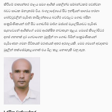
කිරීමේ ජාත්‍යන්තර ජාලය සමග ආශික් කෙලින්ම සම්බන්ධකම් පවත්වන
බවට සාධක ඕනෑතරම් විය. බංගලාදේශයේ සිට ඉන්දියන් සාගරය හරහා
බෝට්ටුවලින් පැමිණ තායිලන්තයෙ බටහිර වෙරළට ගොඩ බසින
සංක්‍රමිණිකයන් එහි සිට ගොඩබිම් මාර්ග ඔස්සේ මැලේසියාවට පැමිණ
සැඟවෙනේ ආශික්ගේ මෙම ආරක්ෂිත නවාතැන තුළය. මෙසේ කිලෝමීටර
දහස් ගනනක් දුර ගෙවාගෙන මුහුදින් හා ගොඩ බිමින් සංක්‍රමණිකයන්
පැමිණෙන ගමන ජීවිතයත් මරණයත් අතර අරගලයකි. මෙම ගමනේ අවදානම
මුදලින් තක්සේරුකළහොත් එය මිල කළ නොහැකි වනු ඇත.