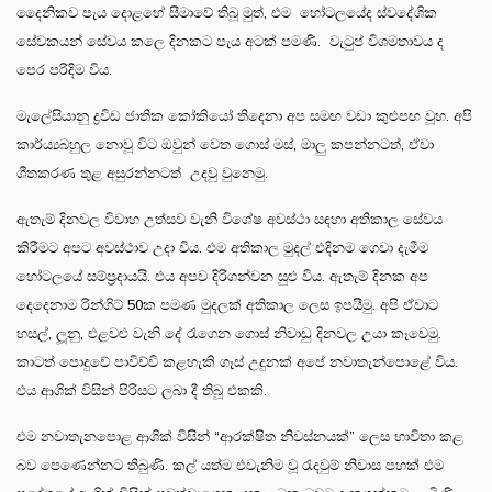
දෛනිකව පැය දොළහේ සීමාවේ තිබූ මුත්, එම හෝටලයේද ස්වදේශික
සේවකයන් සේවය කලෙ දිනකට පැය අටක් පමණි. වැටුප් විශමතාවය ද
පෙර පරිදිම විය.
මැලේසියානු ද්‍රවිඩ ජාතික කෝකියෝ තිදෙනා අප සමඟ වඩා කුළුපඟ වූහ. අපි
කාර්ය්‍යබහුල නොවූ විට ඔවුන් වෙත ගොස් මස්, මාලු කපන්නටත්, ඒවා
ශීතකරණ තුළ අසුරන්නටත් උදවු වුනෙමු.
ඇතැම් දිනවල විවාහ උත්සව වැනි විශේෂ අවස්ථා සඳහා අතිකාල සේවය
කිරීමට අපට අවස්ථාව උදා විය. එම අතිකාල මුදල් එදිනම ගෙවා දැමීම
හෝටලයේ සම්ප්‍රදායයි. එය අපව දිරිගන්වන සුළු විය. ඇතැම් දිනක අප
දෙදෙනාම රින්ගිට් 50ක පමණ මුදලක් අතිකාල ලෙස ඉපයීමු. අපි ඒවාට
හසල්, ලූනු, එළවළු වැනි දේ රැගෙන ගොස් නිවාඩු දිනවල උයා කෑවෙමු.
කාටත් පොදුවේ පාවිච්චි කළහැකි ගෑස් උදුනක් අපේ නවාතැන්පොළේ විය.
එය ආශික් විසින් පිරිසට ලබා දී තිබූ එකකි.
එම නවාතැනපොළ ආශික් විසින් “ආරක්ෂිත නිවස්නයක්” ලෙස භාවිතා කළ
බව පෙණෙන්නට තිබුණි. කල් යත්ම එවැනිම වූ රැදවුම් නිවාස පහක් එම