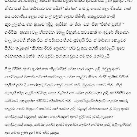
මාර්ගය ගොඩනැගිලි අතරින් ගොස් එළිමහනකට දිවෙයි. එය ඉතා සුන්දර ගංගා
නිම්නයක් විය. මාර්ගයට වම් පසින් “කින්තා” නම් වූ ගංගාව ගලා ගියේය. හාත්
පස ධර්ශණීය ලෙස ගස් වැල් වලින් හැඩව තිබිණි. කෙළවරක් නැති
කුරුල්ලන්ය. ගඟ අසබඩ ඉඳිවූ ඇවිදින මං තීරු මත චීන “වින්ග් චූන්ග් ”
ශාරිරීක අභ්‍යාස වල නිරතවන මහලු චීනුන්ය. තවකෙක් ගං ඉවුරේ හිඳගෙන
මාලු බෑමෙහි නිරත විය. ඒ පරිසරය හිතට සුවදායි විය. ඒ මාර්ගය කෙළවර
පිහිටා තබුණේ “කින්තා රිවර් ෆ්‍රොන්ට්” න්ම් වූ තරු පන්ති හෝටලයි. අපෙ
ගමනාන්ත මෙන්ම නව සේවා ස්ථානය වූයේ එම තරු හෝටලයි.
සීනු විසින් අපව ආරක්ෂක නිළධාරීන් වෙත භාර දෙන ලදි. ඔවුහු අපව
හෝටලයේ මානව සම්පත් කාර්යාලය වෙත කැටුව ගියහ. එහිදී ආශික් විසින්
කලින් ලබා දී තොරතුරු වලට අනුව අපේ නම් මුද්‍රණය කොට තිබූ නිල්
පැහැති නිල ඇදුම් කට්ටල දෙක බැගින් අප වෙත ලබා දෙන ලදි. ඉක්බිතිව අප
සේවයට අනුයුක්ත කිරීමිට නියමිතව තිබූ දෙපාර්තුමේන්තුවේ කළමනාකරු
කැඳවා අපව ඔහුගේ භාරයට පත් කරන ලදි. මැලේ ජාතිකයෙක් වූ ඔහු අපට
හෝටලයේ වැදගත් සථාන පෙන්වාදුන් අතර ඉදිරියට මුණගැසෙන
හෝටලයේ සෙසු සේවකයන්ට අපව හදුන්වා දෙමින් තරමක ගරු පිළිගැනීමක්
අප වෙත ලබා දුන් බව කිව යුතුය.