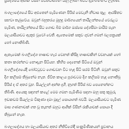
ප්‍රදේශයේ ආශික් විසින් පවත්වාගෙන යනු ලබන බවට දැනගන්නට ලැබිණි.
බංගලාදේශයේ සිට අළුතෙන් පැමිණෙන පිරිස් මෙවැනි නිවාස තුළ ආරෂිතව
සඟවා තැබුවේය. ඔවුන් බහුතරය මුහුදු මාර්ගයෙන් තායිලන්තයේ වෙරළට
පැමිණ, තායිලන්තයේ සිට ගොඩ බිම් මාර්ග ඔස්සෙ දේශසීමා මායිම් පැන
මලයාසියාවට ඇතුළු වූවෝ වෙති. ඇතෙමෙක් සතුව ගුවන් ගමන් බලපත්‍රයක්
හෝ නොතිබිණි.
ඇතැමෙක් බංගලිදේශ භාෂාව හැර වෙනත් කිසිදු භාෂාවකින් වචනයක් හෝ
කතා කරන්නට නොදැන සිටියහ. කිහිප දෙනෙක් සිටියේ ඔවුන්
බංගලිදේශයේදී බෝට්ටුවට ගොඩවන විට හැඳ සිටි සරම් පිටිනි. ඔවුන් සතුව
දිග කලිසම් තිබුනේම නැත. ජීවිත කාලය පුරාවටම දිග කලිසම් හැඳ නොතිබූ
පිරිස් ද ඒ අතර වූහ. සියල්ලන් අන්ත දුගී, නූගත් පිරිස් බව පෙනෙන්නට
තිබිණි. අයෙකු සඳහන් කළේ මෙම ගමන පැමිණිම සදහා ඔහු සතු කුඹුරු
ඉඩකඩම් සියල්ලම විකුණා දමා මුදල් සොයාගත් බවයි. මලයාසියාවට පැමිණ
මාස ගණනාවක් ගත වූ තැනත් ඔහුට ආශික් විසින් රැකියාවක් සොයා දී
තිබුනේ නැත.
බංගලාදේශය හා මලයාසියාව අතර නීතිවිරෝදී සංක්‍රමිණිකයන් ප්‍රවානය