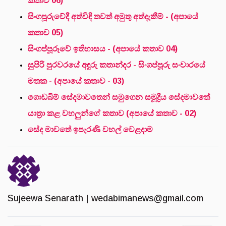
කතාව 06)
සිංගපූරුවේදී අත්විඳි තවත් අමුතු අත්දැකීම් - (අපායේ
කතාව 05)
සිංගප්පූරූවේ ඉතිහාසය - (අපායේ කතාව 04)
සුපිරි පුරවරයේ අඳුරු කතාන්දර - සිංගප්පූරු සංචාරයේ
මතක - (අපායේ කතාව - 03)
ගොඩබිම් සේදමාවතෙන් සමුගෙන සමූද්‍රීය සේදමාවතේ
යාත්‍රා කළ වහලුන්ගේ කතාව (අපායේ කතාව - 02)
සේද මාවතේ ඉපැරණි වහල් වෙළදාම
Sujeewa Senarath |
wedabimanews@gmail.com