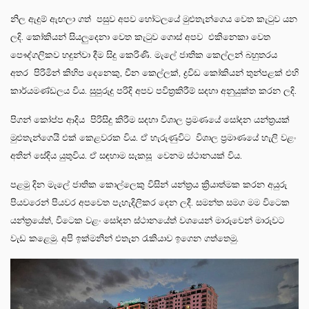
නිල ඇදුම් ඇඟලා ගත් පසුව අපව හෝටලයේ මුළුතැන්ගෙය වෙත කැටුව යන
ලදි. කෝකියන් සියලුදෙනා වෙත කැටුව ගොස් අපව එකිනෙකා වෙත
පෞද්ගලිකව හදුන්වා දීම සිදු කෙරිණි. මැලේ ජාතික කෙල්ලන් බහුතරය
අතර පිරිමින් කිහිප දෙනෙකු, චීන කෙල්ලක්, ද්‍රවිඩ කෝකියන් තුන්පළක් එහි
කාර්යමණ්ඩලය විය. සුපුරුදු පරිදි අපව පවිත්‍රකිරීම් සදහා අනුයුක්ත කරන ලදි.
පිගන් කෝප්ප ආදිය පිරිසිදු කිරීම සදහා විශාල ප්‍රමණයේ සෝදන යන්ත්‍රයක්
මුළුතැන්ගෙයි එක් කෙළවරක විය. ඒ හැරුණුවිට විශාල ප්‍රමාණයේ හැලි වළං
අතින් සේදිය යුතුවිය. ඒ සඳහාම සැකසූ වෙනම ස්ථානයක් විය.
පළමු දින මැලේ ජාතික කොල්ලෙකු විසින් යන්ත්‍රය ක්‍රියාත්මක කරන අයුරු
පියවරෙන් පියවර අපවෙත පැහැදිලිකර දෙන ලදී. සමන්ත සමග මම විටෙක
යන්ත්‍රයේත්, විටෙක වළං සෝදන ස්ථානයේත් වශයෙන් මාරුවෙන් මාරුවට
වැඩ කළෙමු. අපි ඉක්මනින් එතැන රැකියාව ඉගෙන ගත්තෙමු.