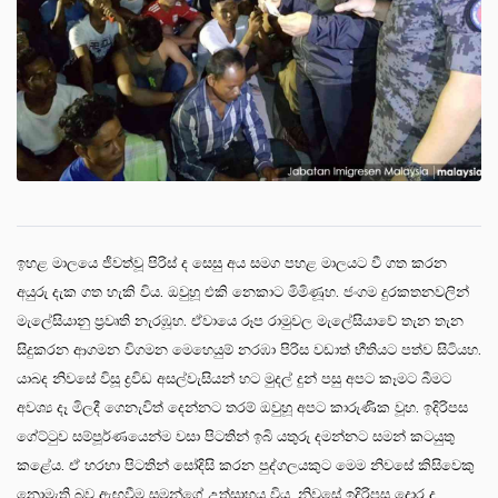
ඉහළ මාලයෙ ජීවත්වූ පිරිස් ද සෙසු අය සමග පහළ මාලයට වී ගත කරන
අයුරු දැක ගත හැකි විය. ඔවුහූ එකි නෙකාට මිමිණූහ. ජංගම දුරකතනවලින්
මැලේසියානු ප්‍රවෘති නැරඹූහ. ඒවායෙ රූප රාමුවල මැලේසියාවේ තැන තැන
සිදුකරන ආගමන විගමන මෙහෙයුම් නරඹා පිරිස වඩාත් භීතියට පත්ව සිටියහ.
යාබද නිවසේ විසූ ද්‍රවිඩ අසල්වැසියන් හට මුදල් දුන් පසු අපට කෑමට බීමට
අවශ්‍ය දෑ මිලදී ගෙනැවිත් දෙන්නට තරම් ඔවුහූ අපට කාරුණික වූහ. ඉදිරිපස
ගේට්ටුව සම්පූර්ණයෙන්ම වසා පිටතින් ඉබි යතුරු දමන්නට සමන් කටයුතු
කළේය. ඒ හරහා පිටතින් සෝදිසි කරන පුද්ගලයකුට මෙම නිවසේ කිසිවෙකු
නොමැති බව ඇඟවීම සමන්ගේ උත්සාහය විය. නිවසේ ඉදිරිපස දොර ද