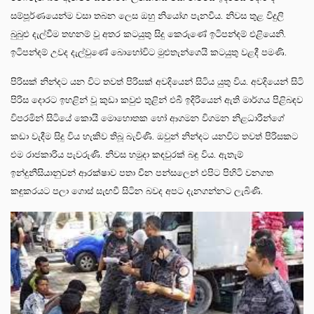
සම්පූර්ණයෙන්ම වසා තබන ලෙස ඔහු නියෝග පැනවීය. නිවස තුළ විදුලි
බුබුළු දැල්වීම තහනම් වූ අතර කටයුතු සිදු කෙරුණේ ඉටිපන්දම් එළියෙනි.
ඉටිපන්දම් උවද දැල්වුණේ බොහෝවිට මුළුතැන්ගෙයි කටයුතු වළදී පමණි.
පිරිසක් නින්දට යන විට තවත් පිරිසක් අවදියෙන් සිටිය යුතු විය. අවදියෙන් සිටි
පිරිස දොරට ඉහළින් වූ කුඩා කවුළු තුළින් එබී ඉදිරියෙන් ඇති මාර්ගය පිළිබඳව
විපරමින් සිටියේ කොයි මොහොතක හෝ ආගමන විගමන නිළධාරීන්ගේ
කඩා වැදීම සිදු විය හැකිව තිබූ බැවිණි. ඔවුන් නින්දට යනවිට තවත් පිරිසකට
එම රාජකාරිය පැවරුණි. නිවස හමුදා කඳවුරක් බඳු විය. ඇතැම්
ඉන්දුනීසියානුවන් ආරක්ෂාව පතා චීන පන්සලෙන් එපිට පිහිටි වනගත
කඳුකරයට පලා ගොස් සැඟවී සිටින බවද අපට දැනගන්නට ලැබිණි.