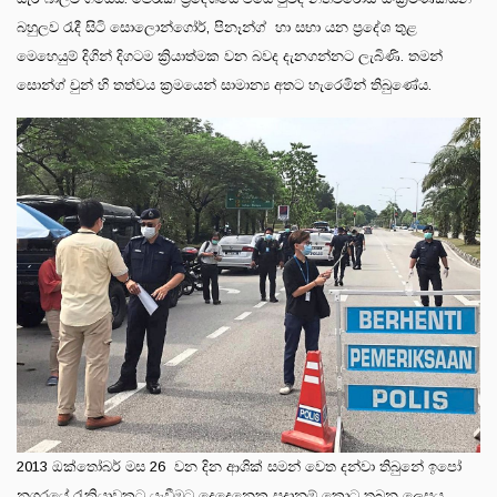
බහුලව රැදී සිටි සොලොන්ගෝර්, පිනෑන්ග් හා සභා යන ප්‍රදේශ තුළ
මෙහෙයුම් දිගින් දිගටම ක්‍රියාත්මක වන බවද දැනගන්නට ලැබිණි. තමන්
සොන්ග් චුන් හි තත්වය ක්‍රමයෙන් සාමාන්‍ය අතට හැරෙමින් තිබුණේය.
2013 ඔක්තෝබර් මස 26 වන දින ආශික් සමන් වෙත දන්වා තිබුනේ ඉපෝ
නගරයේ රැකියාවකට යැවීමට දෙදෙනෙකු සූදානම් කොට තබන ලෙසය.