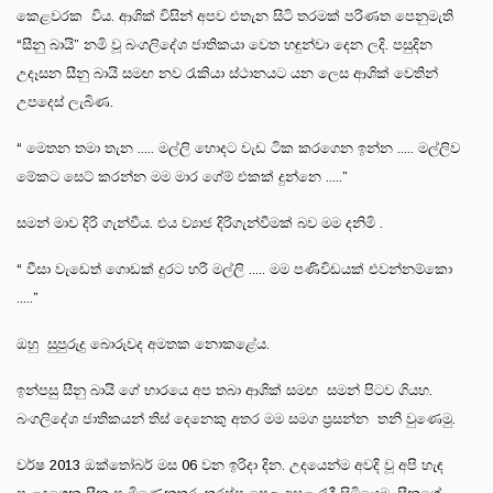
කෙළවරක විය. ආශික් විසින් අපව එතැන සිටි තරමක් පරිණත පෙනුමැති
“සීනු බායි” නමි වූ බංගලිදේශ ජාතිකයා වෙත හඳුන්වා දෙන ලදි. පසුදින
උදෑසන සීනු බායි සමඟ නව රැකියා ස්ථානයට යන ලෙස ආශික් වෙතින්
උපදෙස් ලැබිණ.
“ මෙතන තමා තැන ..... මල්ලි හොදට වැඩ ටික කරගෙන ඉන්න ..... මල්ලිව
මේකට සෙට් කරන්න මම මාර ගේම් එකක් දුන්නෙ .....”
සමන් මාව දිරි ගැන්වීය. එය ව්‍යාජ දිරිගැන්වීමක් බව මම දනිමි .
“ වීසා වැඩෙත් ගොඩක් දුරට හරි මල්ලි ..... මම පණිවිඩයක් එවන්නම්කො
.....”
ඔහු සුපුරුදු බොරුවද අමතක නොකළේය.
ඉන්පසු සීනු බායි ගේ භාරයෙ අප තබා ආශික් සමඟ සමන් පිටව ගියහ.
බංගලිදේශ ජාතිකයන් තිස් දෙනෙකු අතර මම සමග ප්‍රසන්න තනි වුණෙමු.
වර්ෂ 2013 ඔක්තෝබර් මස 06 වන ඉරිදා දින. උදයෙන්ම අවදි වූ අපි හැඳ