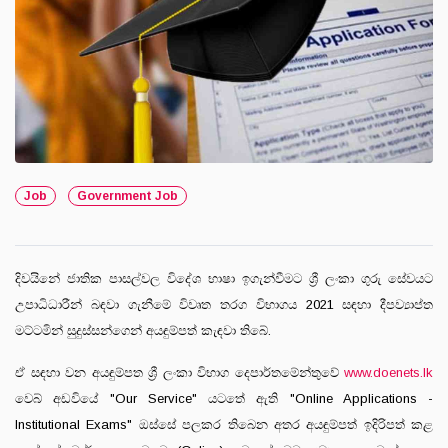
Job
Government Job
දිවයිනේ ජාතික පාසල්වල විදේශ භාෂා ඉගැන්වීමට ශ්‍රී ලංකා ගුරු සේවයට
උපාධිධාරීන් බඳවා ගැනීමේ විවෘත තරග විභාගය 2021 සඳහා දීපව්‍යාප්ත
මට්ටමින් සුදුස්සන්ගෙන් අයඳුම්පත් කැඳවා තිබේ.
ඒ සඳහා වන අයඳුම්පත ශ්‍රී ලංකා විභාග දෙපාර්තමේන්තුවේ
www.doenets.lk
වෙබ් අඩවියේ "Our Service" යටතේ ඇති "Online Applications -
Institutional Exams" ඔස්සේ පලකර තිබෙන අතර අයඳුම්පත් ඉදිරිපත් කළ