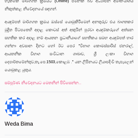
හැක්කේ මාර්ගගත ක්‍රමයට (Online) පමනක් බව අධ්‍යාපන අමාත්‍ංයාශය
නිකුත්කළ නිවේදනයේ සඳහන්.
අයඳුම්පත් මාර්ගගත ක්‍රමය ඔස්සේ යොමුකිරීමෙන් අනතුරුව එය බාගතකර
මුද්‍රිත පිටපතෙහි අදාළ කොටස් අත් අකුරින් පුරවා අයඳුම්කරුගේ අත්සන
සහතික කර අදාළ නම් ආයතන ප්‍රධානියාගේ සහතිකය සමඟ අයඳුම්පත් භාර
ගන්නා අවසාන දිනට හෝ ඊට පෙර "විභාග කොමස්සාරිස් ජනරාල්,
ආයතනික විභාග සංවිධාන ශාඛාව, ශ්‍රී ලංකා විභාග
දෙපාර්තමේන්තුව,තැ.පෙ.1503,කොළඹ ." යන ලිපිනයට ලියාපදිංචි තැපෑලෙන්
යොමුකළ යුතුය.
සම්පූර්ණ නිවේදනයට මෙතනින් පිවිසෙන්න...
Weda Bima