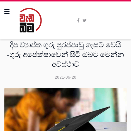
දෙස්
දීප ව්‍යාප්ත ගුරු පුරප්පාඩු ගැසට් වෙයි
-ගුරු අපේක්ෂාවෙන් සිටි ඔබට මෙන්න
අවස්ථාව
2021-06-20