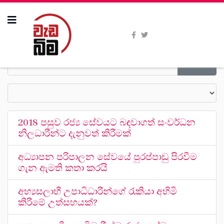
2018 පසුව රජ්‍ය සේවයට බඳවාගත් සංවර්ධන
නිලධාරීන්ට දැනුවත් කිරීමක්
අධ්‍යාපන පරිපාලන සේවයේ පුරප්පාඩු පිරවීම
ගැන ඇමති කතා කරයි
අභ්‍යසලාභී උපාධිධාරීන්ගේ රැකියා අහිමි
කිරීමේ උත්සහයක්?