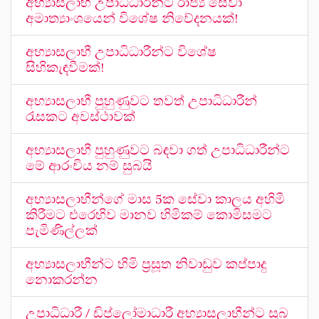
අභ්‍යාසලාභී උපාධිධාරීන්ට රාජ්‍ය සේවා
අමාත්‍යාංශයෙන් විශේෂ නිවේදනයක්!
අභ්‍යාසලාභී උපාධිධාරීන්ට විශේෂ
සිහිකැඳවීමක්!
අභ්‍යාසලාභී පුහුණුවට තවත් උපාධිධාරීන්
රැසකට අවස්ථාවක්
අභ්‍යාසලාභී පුහුණුවට බඳවා ගත් උපාධිධාරීන්ට
මේ ආරංචිය නම් සුබයි
අභ්‍යාසලාභීන්ගේ මාස 5ක සේවා කාලය අහිමි
කිරීමට එරෙහිව මානව හිමිකම් කොමිසමට
පැමිණිල්ලක්
අභ්‍යාසලාභීන්ට හිමි ප්‍රසූත නිවාඩුව කප්පාදු
නොකරන්න
උපාධිධාරී / ඩිප්ලෝමාධාරී අභ්‍යාසලාභීන්ට සුබ