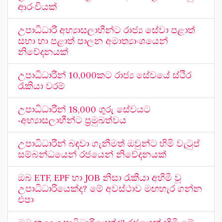
ආරංචියක්
උපාධිධාරී අභ්‍යාසලාභීන්ට රාජ්‍ය සේවා පළාත්
සභා හා පළාත් පාලන අමාත්‍යාංශයෙන්
නිවේදනයක්
උපාධිධාරීන් 10,000කට රාජ්‍ය සේවයේ ස්ථිර
රැකියා වරම්
උපාධිධාරීන් 18,000 ගුරු සේවයට
-අභ්‍යාසලාභීන්ට ප්‍රමුඛත්වය
උපාධිධාරීන් බඳවා ගැනීමත් ඔවුන්ට හිමි වැටුප්
සම්බන්ධයෙන් රජයෙන් නිවේදනයක්
ඔබ ETF, EPF හා JOB නිසා රැකියා අහිමි වූ
උපාධිධාරියෙක්ද? මේ අවස්ථාව මඟහැර ගන්න
එපා