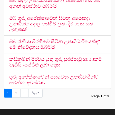
ඔබ කලා උපාධිධාරියෙක්ද? රජයෙන් හිමි මේ
අනඟි අවස්ථාව ඔබටයි
ඔබ ගුරු අපේක්ෂාවෙන් සිටින අයෙක්ද?
උපාධියට අදාල පත්වීම් ලබා දීම ගැන සුබ
ලකුණක්
ඔබ රැකියා විරහිතව සිටින උපාධිධාරියෙක්ද?
මේ නිවේදනය ඔබටයි
කඩිනමින් පිරවිය යුතු ගුරු පුරප්පාඩු 2000කට
වැඩියි -පත්වීම් ලබා දෙනු
ගුරු අපේක්ෂාවෙන් පසුවෙන උපාධිධාරීන්ට
මෙන්න අවස්ථාව
1
2
3
ඊළඟ
Page 1 of 3