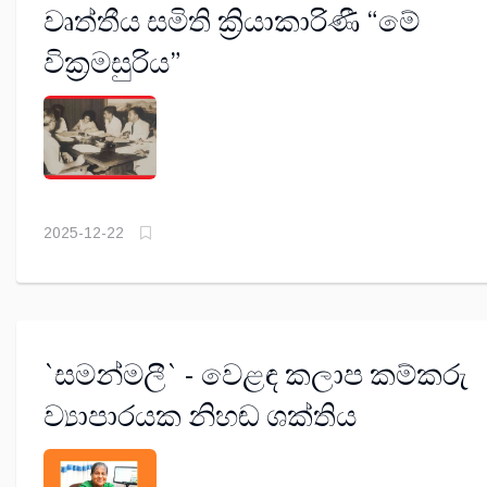
වෘත්තීය සමිති ක්‍රියාකාරිණී “මේ
වික්‍රමසුරිය”
2025-12-22
`සමන්මලී` - වෙළඳ කලාප කම්කරු
ව්‍යාපාරයක නිහඬ ශක්තිය