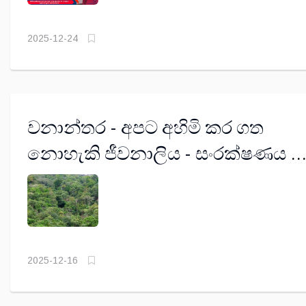
2025-12-24
වනාන්තර - අපට අහිමි කර ගත
නොහැකි ජීවනාලිය - සංරක්ෂණය ශ්‍රී
ලංකාවට වැදගත් වන්නේ මන්දැයි
වටහා ගැනීම (පළමුවන කොටස) -
ලයනල් බෝපගේ
2025-12-16