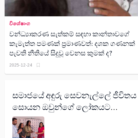
විශේෂාංග
වන්ධ්‍යාකරණ සැත්කම් සඳහා කාන්තාවගේ
කැමැත්ත පමණක් ප්‍රමාණවත්: දශක ගණනක්
පැවති නීතියේ සිදුවූ වෙනස කුමක් ද?
2025-12-24
සමාජයේ අඳුරු සෙවනැල්ලේ ජීවිතය
සොයන ඔවුන්ගේ ලෝකයට
ආලෝකයක් වෙමු