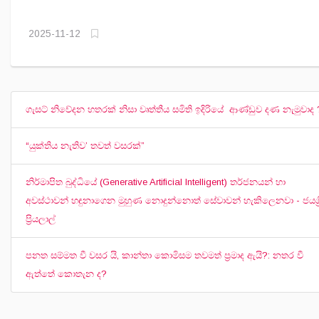
2025-11-12
ගැසට් නිවේදන හතරක් නිසා වෘත්තීය සමිති ඉදිරියේ ආණ්ඩුව දණ නැමුවාද 
“යුක්තිය නැතිව’ තවත් වසරක්”
නිර්මාපිත බුද්ධියේ (Generative Artificial Intelligent) තර්ජනයන් හා
අවස්ථාවන් හඳුනාගෙන මුහුණ නොදුන්නොත් සේවාවන් හැකිලෙනවා - ජයශ්‍ර
ප්‍රියලාල්
පනත සම්මත වී වසර යි, කාන්තා කොමිසම තවමත් ප්‍රමාද ඇයි?: නතර වී
ඇත්තේ කොතැන ද?