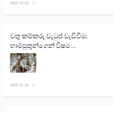
2025-12-02
වතු කම්කරු වැටුප් වැඩිවීම;
හාම්පුතුන්ගෙන් විෂම
සැලකිල්ලක්,ආණ්ඩුවෙන් සහනයක්,
විපක්ෂයෙන් විරෝධයක්
2025-11-18