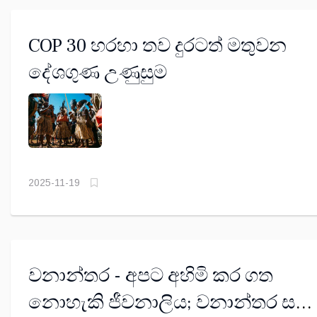
COP 30 හරහා තව දුරටත් මතුවන
දේශගුණ උණුසුම
2025-11-19
වනාන්තර - අපට අහිමි කර ගත
නොහැකි ජීවනාලිය; වනාන්තර සහ