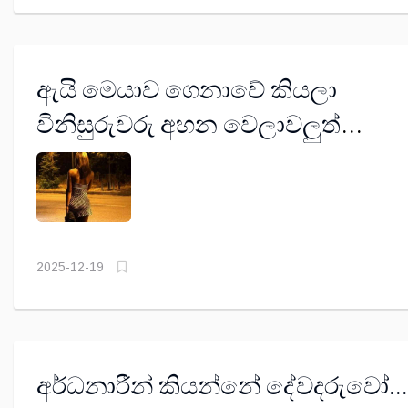
ඇයි මෙයාව ගෙනාවේ කියලා
විනිසුරුවරු අහන වෙලාවලුත්
තියෙනවා - අසේල කුරුළුවංශ
2025-12-19
අර්ධනාරීන් කියන්නේ දේවදරුවෝ...