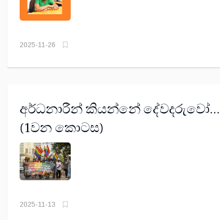
2025-11-26
අර්ධනාරීන් කියන්නේ දේවදරුවෝ...
(1වන කොටස)
2025-11-13