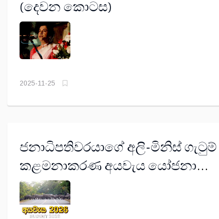
(දෙවන කොටස)
2025-11-25
ජනාධිපතිවරයාගේ අලි-මිනිස් ගැටුම්
කළමනාකරණ අයවැය යෝජනා
යථාර්තවාදී ද???