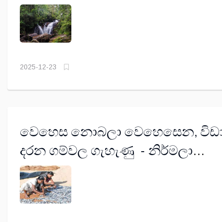
ජලය: හදිසි අර්බුදය වටහා ගැනීම (2
කොටස) - ලයනල් බෝපගේ
2025-12-23
වෙහෙස නොබලා වෙහෙසෙන, විඩ
දරන ගම්වල ගැහැණු - නිර්මලා
දිසානායක