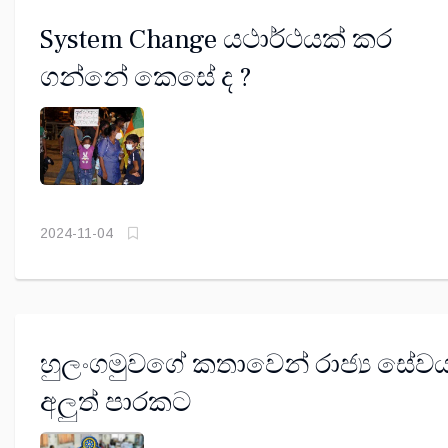
System Change යථාර්ථයක් කර
ගන්නේ කෙසේ ද ?
2024-11-04
හුලංගමුවගේ කතාවෙන් රාජ්‍ය සේව
අලුත් පාරකට