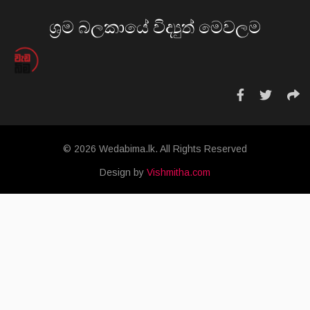
ශ්‍රම බලකායේ විද්‍යුත් මෙවලම
© 2026 Wedabima.lk. All Rights Reserved
Design by
Vishmitha.com