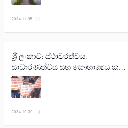
2024-11-05
ශ්‍රී ලංකාව: ස්ථාවරත්වය,
සාධාරණත්වය සහ සෞභාග්‍යය කරා
(දෙවන කොටස)
2024-10-30