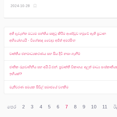
2024-10-28
අති දැවැන්ත මධ්‍යම පන්තිය සතුටු කිරීම ආණ්ඩුව හමුවේ ඇති ප්‍රධාන
අභියෝගයයි - විශේෂඥ වෛද්‍ය අජිත් අමරසිංහ
වෘත්තීය ජනමාධ්‍යකරණය සහ සිය දිවි නසා ගැනීම්
ජාතික රූපවාහිනිය සහ අයි.ටී.එන්. ප්‍රවෘත්ති විකාශය: අලුත් මාධ්‍ය සංස්කෘති
ඉඟියක්?
මැතිවරණ සමයක සිවිල් සමාජයේ වගකීම
පෙර
2
3
4
5
6
7
8
9
10
11
ඊ