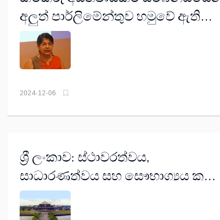
අලුත් පාර්ලිමේන්තුව හමුවේ ඇති
අභියෝග මොනවාද ?
2024-12-06
ශ්‍රී ලංකාව: ස්ථාවරත්වය,
සාධාරණත්වය සහ සෞභාග්‍යය කරා
(සිව් වන කොටස)