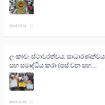
2024-12-11
ලංකාව: ස්ථාවරත්වය, සාධාරණත්වය
සහ සමෘද්ධිය කරා (පස් වන සහ
අවසාන කොටස)
2024-11-09