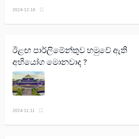
2024-12-16
ඊළඟ පාර්ලිමේන්තුව හමුවේ ඇති
අභියෝග මොනවාද ?
2024-11-11