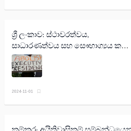
ශ්‍රී ලංකාව: ස්ථාවරත්වය,
සාධාරණත්වය සහ සෞභාග්‍යය කරා
(තෙවන කොටස)
2024-11-01
කම්කරු අයිතිවාසිකම් සම්බන්ධයෙන