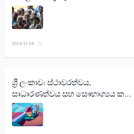
2024-11-04
ශ්‍රී ලංකාව: ස්ථාවරත්වය,
සාධාරණත්වය සහ සෞභාග්‍යය කරා
(පළමු කොටස)