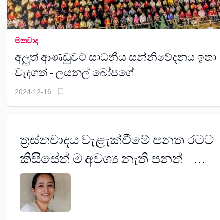
මතවාද
අලුත් ආණඩුවට සාධනීය සන්නිවේදනය ඉතා
වැදගත් - ලයනල් බෝපගේ
2024-12-16
ත්‍රස්තවාදය වැළැක්වීමේ පනත රටට
කිසිසේත් ම අවශ්‍ය නැති පනත් –
නීතිඥ එර්මිසා ටීගල්