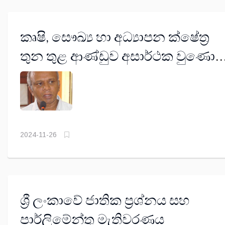
කෘෂි, සෞඛ්‍ය හා අධ්‍යාපන ක්ෂේත්‍ර
තුන තුළ ආණ්ඩුව අසාර්ථක වුණොත
රාජ්‍ය අසාර්ථක වෙනවා – සමාජ හා
දේශපාලන විශ්ලේෂක හරීන්ද්‍ර බී.
දසනායක
2024-11-26
ශ්‍රී ලංකාවේ ජාතික ප්‍රශ්නය සහ
පාර්ලිමේන්තු මැතිවරණය