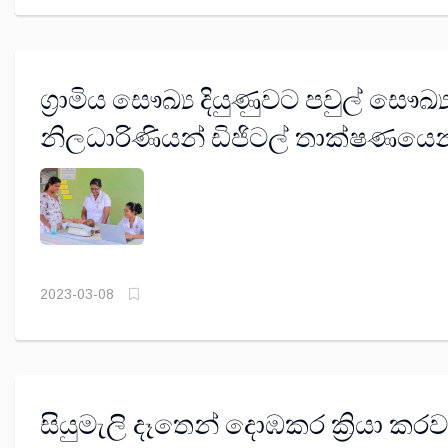
ග්‍රාමිය සෞඛ්‍ය දියුණුවට පවුල් සෞඛ්‍
නිලධාරිණියන් ඩිජිටල් තාක්ෂණයෙන
සන්නද්ධ කළ යුතුයි
2023-03-08
සියුමැලි දෑතෙන් දොඹකර ක්‍රියා කර