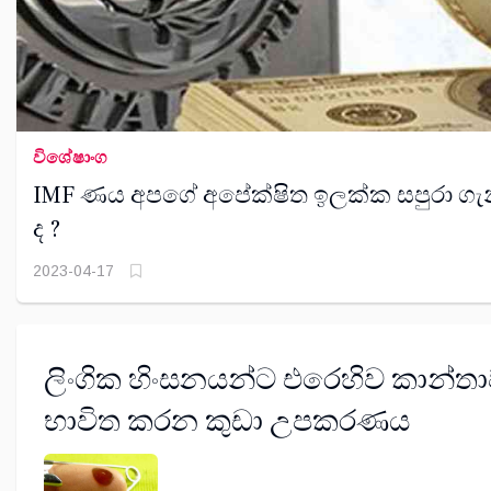
විශේෂාංග
IMF ණය අපගේ අපේක්ෂිත ඉලක්ක සපුරා ගැ
ද ?
2023-04-17
ලිංගික හිංසනයන්ට එරෙහිව කාන්ත
භාවිත කරන කුඩා උපකරණය