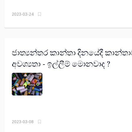
2023-03-24
ජාත්‍යන්තර කාන්තා දිනයේදී කාන්
අවශ්‍යතා - ඉල්ලීම් මොනවාද ?
2023-03-08