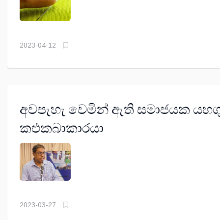
2023-04-12
අවපැහැ වෙමින් ඇති සමාජයක යහගු
කළුකබාකාරයා
2023-03-27