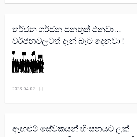
තර්ජන ගර්ජන පනතුත් එනවා…
වර්ජනවලටත් දැන් බැට දෙනවා !
2023-04-02
ඇඟළුම් සේවකයන් හිංසනයට ලක්