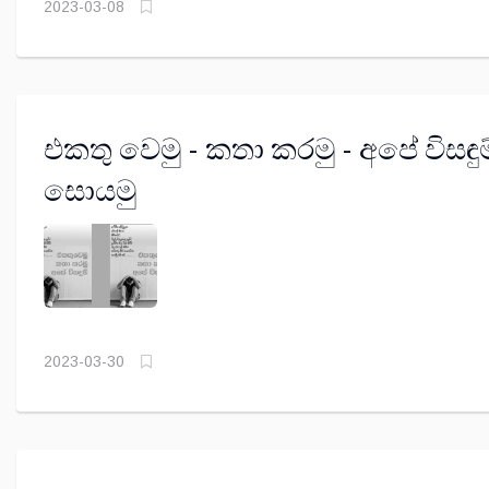
2023-03-08
එකතු වෙමු - කතා කරමු - අපේ විසඳුම
සොයමු
2023-03-30