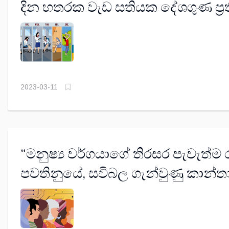
දින හතරක වැඩ සතියක දේශගුණ ප්‍ර
2023-03-11
“මනුෂ්‍ය වර්ගයාගේ තිරසර පැවැත්ම 
පවතිනුයේ, සවිබල ගැන්වුණු කාන්ත
සංහතියේ ශක්තිය මතයි”