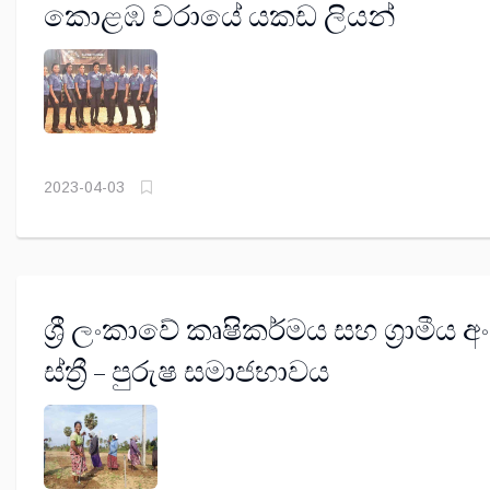
කොළඹ වරායේ යකඩ ලියන්
2023-04-03
ශ්‍රී ලංකාවේ කෘෂිකර්මය සහ ග්‍රාමීය 
ස්ත්‍රී – පුරුෂ සමාජභාවය