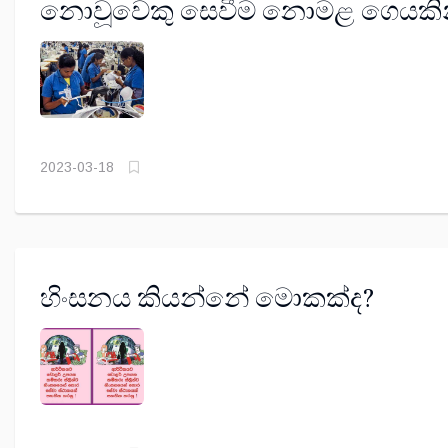
නොවූවෙකු සෙවීම නොමළ ගෙයකි
අබැටක් සෙවීමක් ද?
2023-03-18
හිංසනය කියන්නේ මොකක්ද?