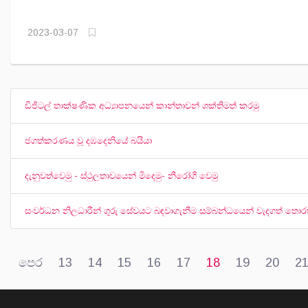
2023-03-07
ඩිජිටල් තාක්ෂණික අධ්‍යාපනයෙන් කාන්තාවන් ශක්තිමත් කරමු
ජගත්කරණය වූ දඹදෙනියේ බයියා
දැනුවත්වෙමු - ස්ථුලතාවයෙන් මිදෙමු- නීරෝගී වෙමු
සංවර්ධන නිලධාරීන් ගුරු සේවයට බඳවාගැනීම සම්බන්ධයෙන් වැදගත් තොර
පෙර
13
14
15
16
17
18
19
20
2