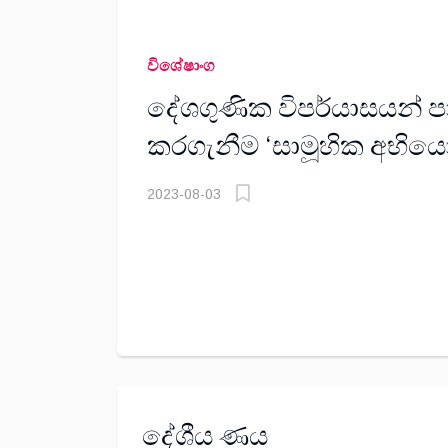
විශේෂාංග
දේශගුණික විපර්යාසයන්
කරගැනීම ‘සාමූහික අභිය
2023-08-03
දේශීය ණය