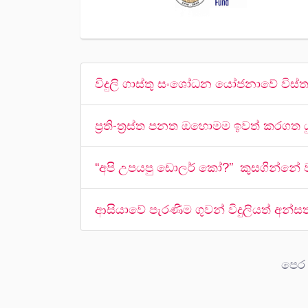
විදුලි ගාස්තු සංශෝධන යෝජනාවේ විස්
ප්‍රති-ත්‍රස්ත පනත ඔහොමම ඉවත් කර
“අපි උපයපු ඩොලර් කෝ?” කුසගින්නේ
ආසියාවේ පැරණිම ගුවන් විදුලියත් අන්
පෙර