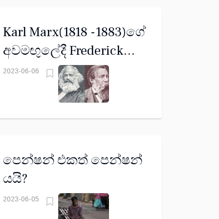
Karl Marx(1818 -1883)ගේ
අවමඟුලේදී Frederick
Engels (1820 - 1895) කළ
2023-06-06
කතාව
පෙන්ෂන් එකත් පෙන්ෂන්
යයි?
2023-06-05