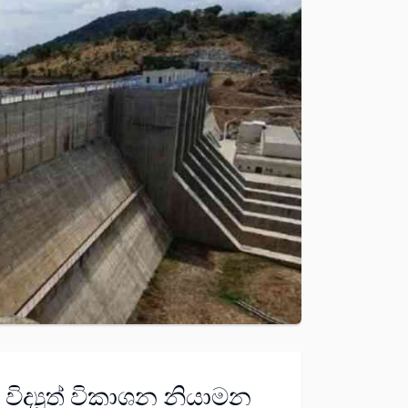
විද්‍යුත් විකාශන නියාමන