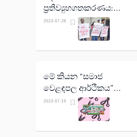
ප්‍රතිව්‍යුහගතකරණය:
සේවක අර්ථ සාධක
2023-07-28
අරමුදලට සිදුවන්නේ
කුමක් ද?
මේ කියන “සමාජ
වෙළඳපල ආර්ථිකය”
සුවසැරියක් නොවේ
2023-07-19