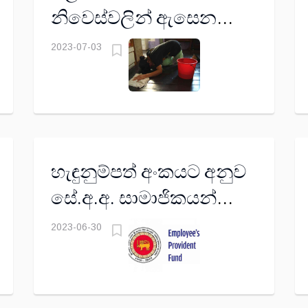
නිවෙස්වලින් ඇසෙන
ගෘහස්ථ සේවකයින්ගේ
2023-07-03
අඳෝනාව
හැඳුනුම්පත් අංකයට අනුව
සේ.අ.අ. සාමාජිකයන්
නැවත ලියාපදිංචිය
2023-06-30