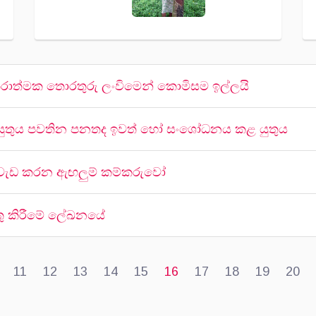
තරාත්මක තොරතුරු ලංවිමෙන් කොමිසම ඉල්ලයි
ගත යුතුය පවතින පනතද ඉවත් හෝ සංශෝධනය කළ යුතුය
 වැඩ කරන ඇඟලුම් කම්කරුවෝ
සතු කිරීමේ ලේඛනයේ
11
12
13
14
15
16
17
18
19
20