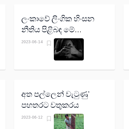
ලංකාවේ ලිංගික හිංසන
නීතිය පිළිබඳ මේ
තොරතුරු ගැන ඔබ
2023-06-14
දැනුවත් ද?
අත පල්ලෙන් වැටුණු’
පහතරට වතුකරය
2023-06-12