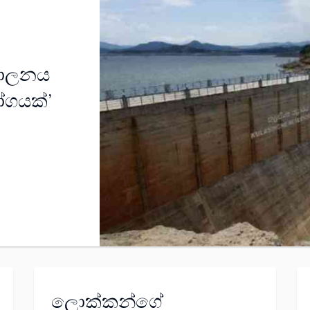
 පාලනය
ෝගයක්’
ලොක්කන්ගේ