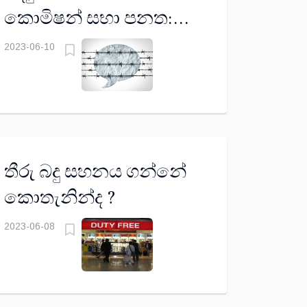
කොමිෂන් සභා පනත:
මාධ්‍යයේ කටට වැට
2023-06-10
බැඳෙයි ද?
තීරු බදු සහනය ගන්නේ
කොතැනින්ද ?
2023-06-08