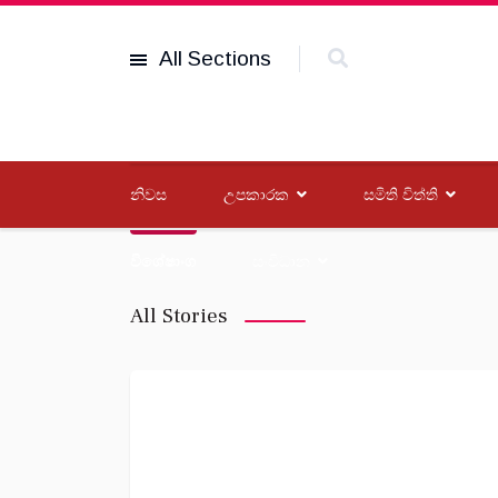
All Sections
නිවස
උපකාරක
සමිති විත්ති
විශේෂාංග
සංවිධාන
All Stories