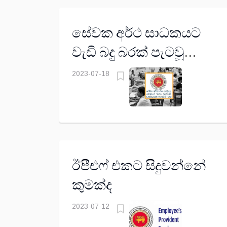
සේවක අර්ථ සාධකයට
වැඩි බදු බරක් පැටවූ
ප්‍රශස්ත කරණය..
2023-07-18
ඊපීඑෆ් එකට සිදුවන්නේ
කුමක්ද
2023-07-12