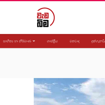
සාහිත්‍ය හා නිර්මාණ
ශාස්ත‍්‍රීය
මතවාද
දුක්ගැනවි