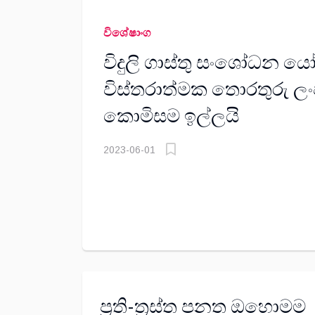
විශේෂාංග
විදුලි ගාස්තු සංශෝධන 
විස්තරාත්මක තොරතුරු ලං
කොමිසම ඉල්ලයි
2023-06-01
ප්‍රති-ත්‍රස්ත පනත ඔහොමම