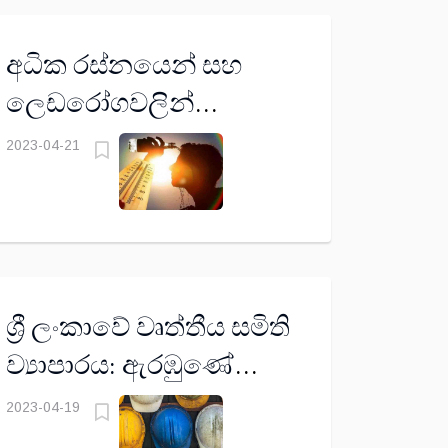
අධික රස්නයෙන් සහ
ලෙඩරෝගවලින්
ගැලවෙන්නේ
2023-04-21
කොහොමද?
ශ්‍රී ලංකාවේ වෘත්තීය සමිති
ව්‍යාපාරය: ඇරඹුණේ
කොහොමද?
2023-04-19