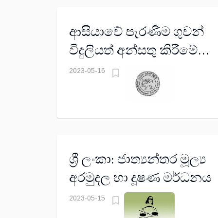
ආසියාවේ පැරණිම ගුවන්
විදුලියත් අන්සතු කිරීමේ
ලේඛනයේ
2023-05-16
ශ්‍රී ලංකා: ජාත්‍යන්තර මූල්‍ය
අරමුදල හා දූෂණ මර්ධනය
2023-05-15