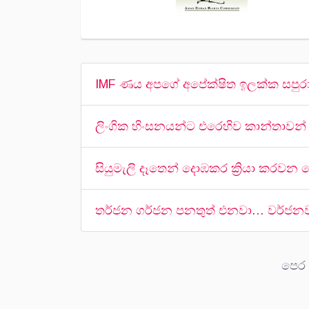
IMF ණය අපගේ අපේක්ෂිත ඉලක්ක සපුරා
ලිංගික හිංසනයන්ට එරෙහිව කාන්තාව
සියුමැලි දෑතෙන් දොඹකර ක්‍රියා කරව
තර්ජන ගර්ජන පනතුත් එනවා… වර්ජනවල
පෙර