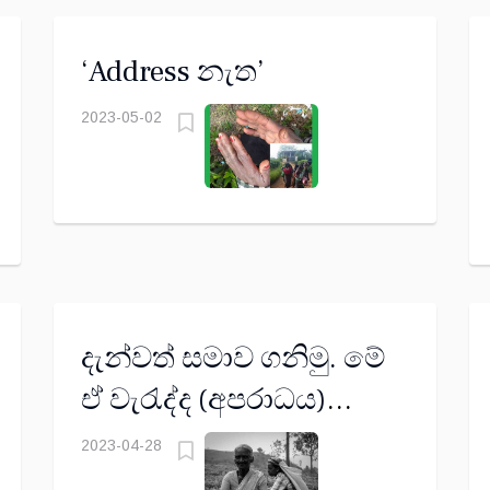
‘Address නැත’
2023-05-02
දැන්වත් සමාව ගනිමු. මේ
ඒ වැරැද්ද (අපරාධය)
නිවැරදි කිරීම ඇරඹීමට
2023-04-28
කාලයයි