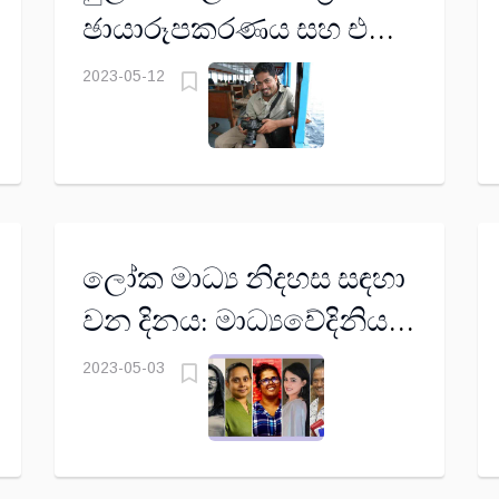
ඡායාරූපකරණය සහ එරංග
ජයවර්ධන
2023-05-12
ලෝක මාධ්‍ය නිදහස සඳහා
වන දිනය: මාධ්‍යවේදිනියන්
මුහුණ දෙන සැබෑ
2023-05-03
අභියෝග මොනවා ද?