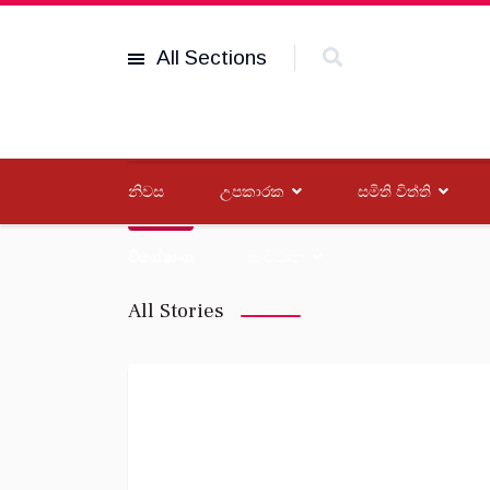
All Sections
නිවස
උපකාරක
සමිති විත්ති
විශේෂාංග
සංවිධාන
All Stories