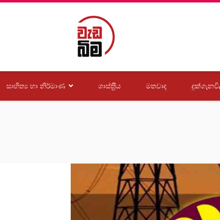
සාහිත්‍ය හා නිර්මාණ
ශාස්ත‍්‍රීය
මතවාද
දුක්ගැනවි