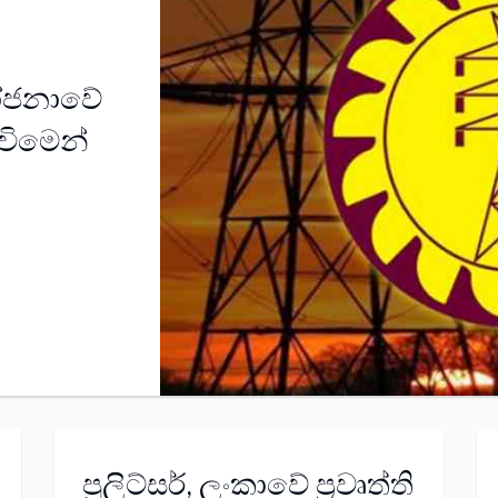
යෝජනාවේ
විමෙන්
පුලිට්සර්, ලංකාවේ ප්‍රවෘත්ති