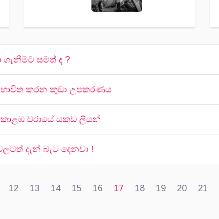
 ගැනීමට සමත් ද ?
න් භාවිත කරන කුඩා උපකරණය
න කොළඹ වරායේ යකඩ ලියන්
ටත් දැන් බැට දෙනවා !
12
13
14
15
16
17
18
19
20
21