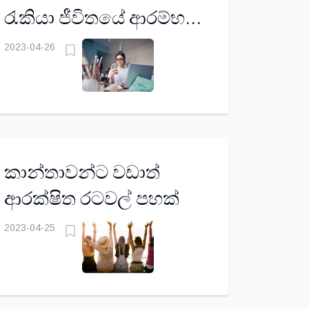
රැකියා ජීවිතයේ ආරම්භයම
ඔවුනට අවාසිදායක ඇයි?
2023-04-26
කාන්තාවන්ට වඩාත්
ආරක්ෂිත රටවල් පහක්
2023-04-25