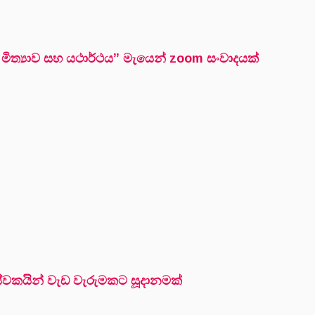
 මිත්‍යාව සහ යථාර්ථය” මැයෙන් zoom සංවාදයක්
ේවකයින් වැඩ වැරුමකට සූදානමක්