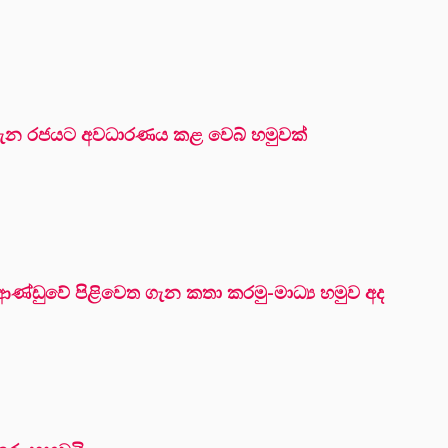
 ගැන රජයට අවධාරණය කළ වෙබ් හමුවක්
ේ ආණ්ඩුවේ පිළිවෙත ගැන කතා කරමු-මාධ්‍ය හමුව අද