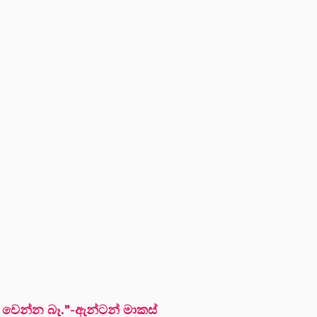
් වෙන්න බෑ."-ඇන්ටන් මාකස්