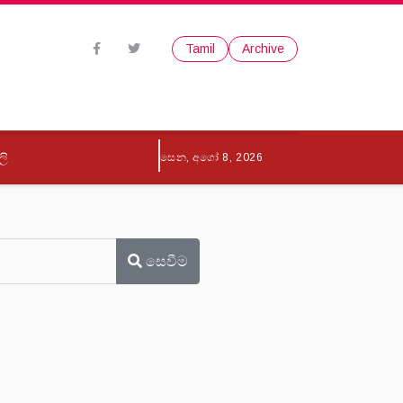
Tamil
Archive
ලි
සෙන, අගෝ 8, 2026
සෙවීම