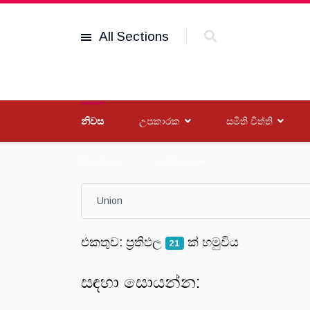
All Sections
නිවස
උපකාරක
සමිති විත්ති
විශේෂාංග
සංවිධාන
එකතුව: ප්‍රතිඵල
ක් හමුවිය
21
සඳහා සොයන්න: