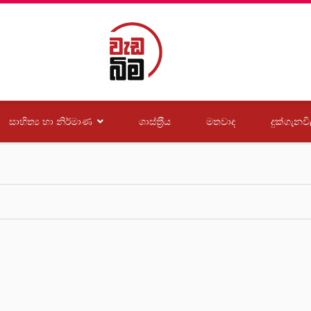
සාහිත්‍ය හා නිර්මාණ
ශාස්ත‍්‍රීය
මතවාද
දුක්ගැනවි