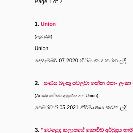
Page 1 of 2
1.
Union
(ඇමුණුම්)
Union
දෙසැම්බර් 07 2020 නිර්මාණය කරන ලදි.
2.
සණස බැංකු පටලවා ගන්න එපා- ලංකා 
(Article සහිතව අමුණන ලද: Union)
පෙබරවාරි 05 2021 නිර්මාණය කරන ලදි.
3.
''වෙළෙඳ කලාපයේ කොවිඩ් අර්බුදය හාම