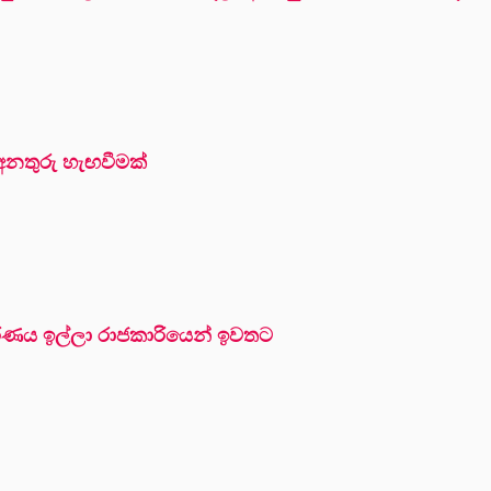
 අනතුරු හැඟවීමක්
ාධාරණය ඉල්ලා රාජකාරියෙන් ඉවතට