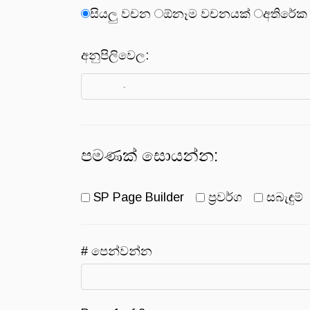
සියලු වචන
ඕනෑම වචනයක්
අතිරේක 
අනුපිලිවෙල:
පමණක් සොයන්න:
SP Page Builder
ප්‍රවර්ග
සබැඳුම්
# පෙන්වන්න