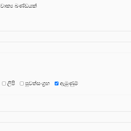
වාක්‍ය ඛණ්ඩයක්
ලිපි
පුවත්සංග්‍රහ
ඇමුණුම්