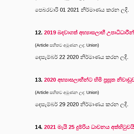
පෙබරවාරි 01 2021 නිර්මාණය කරන ලදි.
12.
2019 බදවාගත් අභ්‍යාසලාභී උපාධිධාරී
(Article සහිතව අමුණන ලද: Union)
දෙසැම්බර් 22 2020 නිර්මාණය කරන ලදි.
13.
2020 අභ්‍යාසලාභීන්ට හිමි ප්‍රසූත න
(Article සහිතව අමුණන ලද: Union)
දෙසැම්බර් 29 2020 නිර්මාණය කරන ලදි.
14.
2021 මැයි 25 දුම්රිය ධාවනය අත්හිටුවය