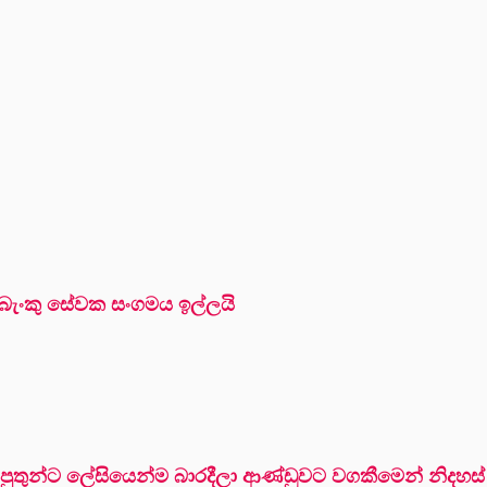
බැංකු සේවක සංගමය ඉල්ලයි
්පුතුන්ට ලේසියෙන්ම බාරදීලා ආණ්ඩුවට වගකීමෙන් නිදහස