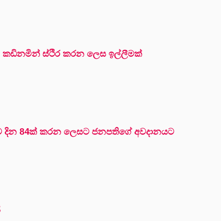
න් කඩිනමින් ස්ථිර කරන ලෙස ඉල්ලීමක්
ිවාඩුව දින 84ක් කරන ලෙසට ජනපතිගේ අවදානයට
ි