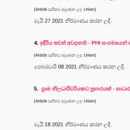
(Article සහිතව අමුණන ලද: Union)
මැයි 27 2021 නිර්මාණය කරන ලදි.
4.
ඉදිරිය තවත් අවදානම් - PHI සංගමයෙන්
(Article සහිතව අමුණන ලද: Union)
පෙබරවාරි 08 2021 නිර්මාණය කරන ලදි.
5.
ග්‍රාම නිලධාරිවරියකට ප්‍රහාරයක් - ස
(Article සහිතව අමුණන ලද: Union)
මැයි 18 2021 නිර්මාණය කරන ලදි.