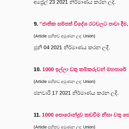
අප්‍රේල් 23 2021 නිර්මාණය කරන ලදි.
9.
“ජාතික සම්පත් විදේශ රටවලට පාවා දීම,
(Article සහිතව අමුණන ලද: Union)
ජූනි 04 2021 නිර්මාණය කරන ලදි.
10.
1000 ඉල්ලා වතු කම්කරුවන් මහපාරේ
(Article සහිතව අමුණන ලද: Union)
ජනවාරි 17 2021 නිර්මාණය කරන ලදි.
11.
1000 පොරොන්දුව කඩවීම නිසා වතු ස
(Article සහිතව අමුණන ලද: Union)