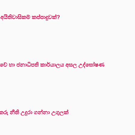
යිතිවාසිකම් කප්පාදුවක්?
ුවේ හා ජනාධිපති කාර්යාලය අසල උද්ඝෝෂණ
ු නීති උදුරා ගන්නා උගුලක්