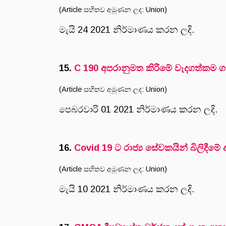
(Article සහිතව අමුණන ලද: Union)
මැයි 24 2021 නිර්මාණය කරන ලදි.
15.
C 190 අපරානුමත කිරීමේ වැදගත්කම
(Article සහිතව අමුණන ලද: Union)
පෙබරවාරි 01 2021 නිර්මාණය කරන ලදි.
16.
Covid 19 ට රාජ්‍ය සේවකයින් බිලිදීම
(Article සහිතව අමුණන ලද: Union)
මැයි 10 2021 නිර්මාණය කරන ලදි.