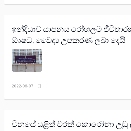
ඉන්දියාව යාපනය රෝහලට ජීවිතාර
ඖෂධ, වෛද්‍ය උපකරණ ලබා දෙයි
2022-06-07
චීනයේ යළිත් වරක් කොරෝනා උඩු ද