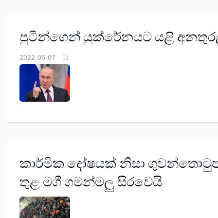
පුටීන්ගෙන් යුක්රේනයට යළි අනතුරු
2022-06-07
කාර්මික දෝෂයක් නිසා ගුවන්තොටු
තුළ මගී ගමන්මලු සිරවෙයි