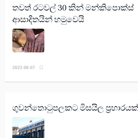
තවත් රටවල් 30 කින් මන්කිපොක්ස්
ආසාදිතයින් හමුවෙයි
2022-06-07
ගුවන්තොටුපලකට මිසයිල ප්‍රහාරයක