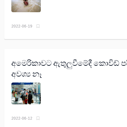
2022-06-19
අමෙරිකාවට ඇතුලුවීමේදී කොවිඩ් 
අවශ්‍ය නෑ
2022-06-12