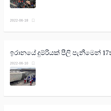
2022-06-18
ඉරානයේ දුම්රියක් පීලි පැනීමෙන් 17
2022-06-10