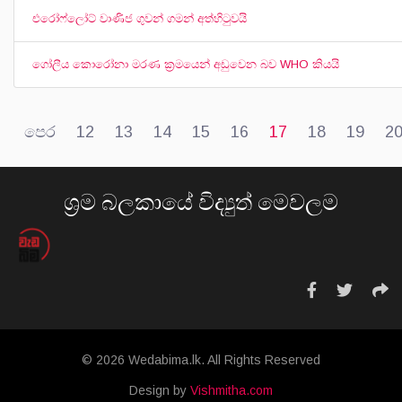
එරෝෆ්ලෝට් වාණිජ ගුවන් ගමන් අත්හිටුවයි
ගෝලීය කොරෝනා මරණ ක්‍රමයෙන් අඩුවෙන බව WHO කියයි
පෙර
12
13
14
15
16
17
18
19
2
ශ්‍රම බලකායේ විද්‍යුත් මෙවලම
© 2026 Wedabima.lk. All Rights Reserved
Design by
Vishmitha.com