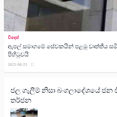
විදෙස්
ඇපල් සමාගමේ සේවකයින් පළමු වෘත්තීය සම
පිහිටුවයි
2022-06-21
ජල ගැලීම් නිසා බංගලාදේශයේ ජන 
තර්ජන