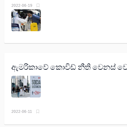
2022-06-19
ඇමරිකාවේ කොවිඩ් නීති වෙනස් වෙ
2022-06-11