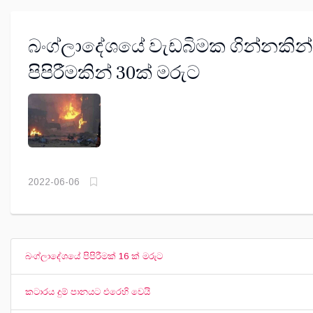
බංග්ලාදේශයේ වැඩබිමක ගින්නකින්
පිපිරීමකින් 30ක් මරුට
2022-06-06
බංග්ලාදේශයේ පිපිරීමක් 16 ක් මරුට
කටාරය දුම් පානයට එරෙහි වෙයි