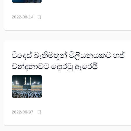
2022-06-14
විදෙස් බැතිමතුන් මිලියනයකට හජ්
වන්දනාවට දොරටු ඇරෙයි
2022-06-07