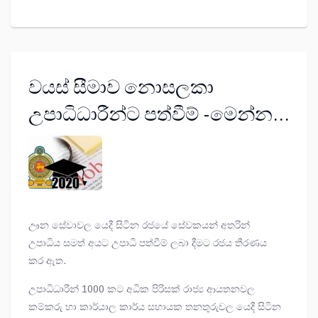
වයස් සීමාව නොසලකා
උපාධිධාරීන්ට පත්වීම් -මෙන්න
අලුත්ම ආරංචිය
ඌන සේවාවල යෙදී සිටින රජයේ සේවකයන් අතරින්
උපාධිය සමත් අයට උපාධි පත්වීම් ලබා දීමට රජය තීරණය
කර ඇත.
උපාධිධාරීන් 1000 කට අධික පිරිසක් රාජ්‍ය ආයතනවල
කම්කරු හා කාර්යාල කාර්ය සහායක තනතුරුවල යෙදී සිටින