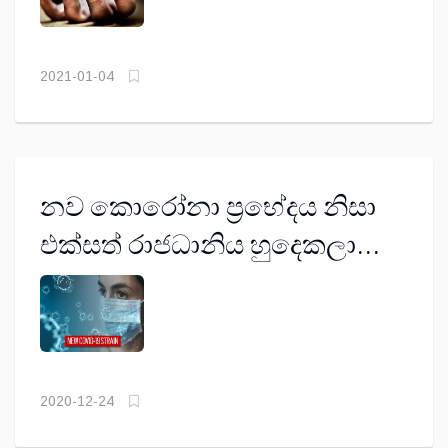
2021-01-04
නව කොරෝනා ප්‍රභේදය නිසා
එක්සත් රාජධානිය හුදෙකලා
වෙයි
2020-12-24