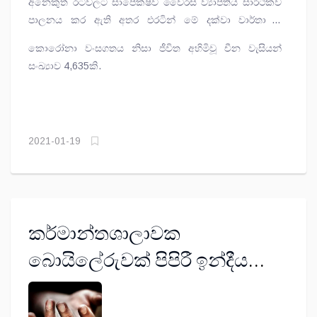
අනෙකුත් රටවලට සාපේක්ෂව වෛරස ව්‍යාප්තිය සාර්ථකව
පාලනය කර ඇති අතර එරටින් මේ දක්වා වාර්තා වී
ඇත්තේ, කොරෝනා ආසාදිතයින් 88,336ක් පමණි.
කොරෝනා වංසගතය නිසා ජීවිත අහිමිවූ චීන වැසියන්
සංඛ්‍යාව 4,635කි.
2021-01-19
කර්මාන්තශාලාවක
බොයිලේරුවක් පිපිරී ඉන්දීය
කම්කරුවෙක් මරුට