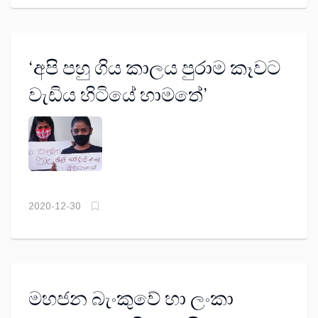
‘අපි පහු ගිය කාලය පුරාම කෑවට
වැඩිය හිටියේ හාමතේ’
2020-12-30
මහජන බැංකුවේ හා ලංකා