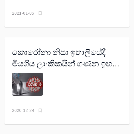
2021-01-05
කොරෝනා නිසා ඉතාලියේදී
මියගිය ලාංකිකයින් ගණන ඉහළ
යයි
2020-12-24