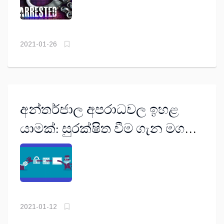
එසේම එක්සත් අරාබි එමීර් රාජ්‍යයේ ඩුබායි වෙත ශ‍්‍රී
ලාංකිකයන් 251 දෙනකු රැකියා සඳහා මෙම කාලය තුළ
කටුනායක ගුවන් තොටුපළෙන් පිටත්ව ගොස් තිබුණි.
2021-01-26
අන්තර්ජාල අපරාධවල ඉහළ
යාමක්: සුරක්ෂිත වීම ගැන මග
පෙන්වීමක්
2021-01-12