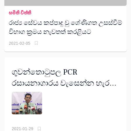
සමිති විත්ති
රාජ්‍ය සේවය කප්පාදු වු ශේණිගත උසස්වීම්
විභාග ක‍්‍රමය නැවතත් කරළියට
2021-02-05
ගුවන්තොටුපල PCR
රසායනාගාරය වැසෙන්න හැර
ගජ මිතුරන් තර කරන සෞඛ්‍ය
අමාත්‍යාංශය
2021-01-29