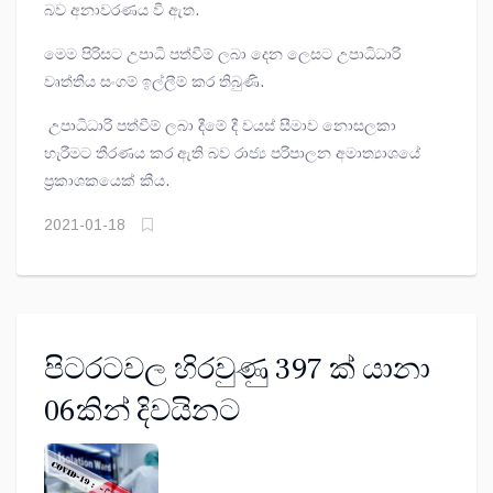
බව අනාවරණය වී ඇත.
මෙම පිරිසට උපාධි පත්වීම් ලබා දෙන ලෙසට උපාධිධාරි
වෘත්තීය සංගම් ඉල්ලීම් කර තිබුණි.
උපාධිධාරි පත්වීම් ලබා දීමේ දී වයස් සීමාව නොසලකා
හැරීමට තීරණය කර ඇති බව රාජ්‍ය පරිපාලන අමාත්‍යාශයේ
ප්‍රකාශකයෙක් කීය.
2021-01-18
පිටරටවල හිරවුණු 397 ක් යානා
06කින් දිවයිනට