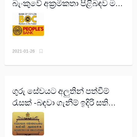
බැංකුවේ අක්‍රමිකතා පිළිබඳව මහ
බැංකුවට පැමිණිල්ලක්
2021-01-26
ගුරු සේවයට අලුතින් පත්වීම්
රැසක් -බඳවා ගැනීම් ඉදිරි සති
දෙක ඇතුළත