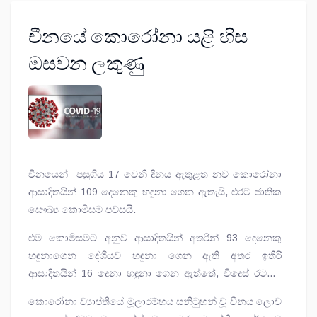
චීනයේ කොරෝනා යළි හිස
ඔසවන ලකුණු
චීනයෙන් පසුගිය 17 වෙනි දිනය ඇතුළත නව කොරෝනා
ආසාදිතයින් 109 දෙනෙකු හඳුනා ගෙන ඇතැයි, එරට ජාතික
සෞඛ්‍ය කොමිසම පවසයි.
එම කොමිසමට අනුව ආසාදිතයින් අතරින් 93 දෙනෙකු
හඳුනාගෙන දේශීයව හඳුනා ගෙන ඇති අතර ඉතිරි
ආසාදිතයින් 16 දෙනා හඳුනා ගෙන ඇත්තේ, විදෙස් රටවල
සිට චීනයට පැමිණි පිරිස් අතරිනි.
කොරෝනා ව්‍යාප්තියේ මූලාරම්භය සනිටුහන් වූ චීනය ලොව