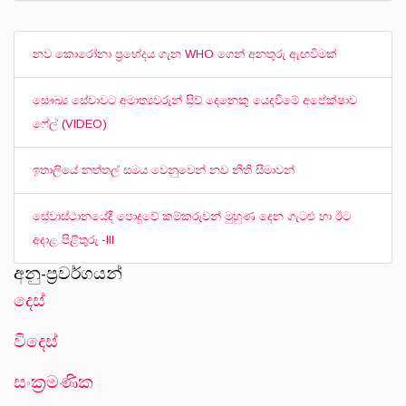
නව කොරෝනා ප්‍රභේදය ගැන WHO ගෙන් අනතුරු ඇඟවීමක්
සෞඛ්‍ය සේවාවට අමාත්‍යවරුන් සිව් දෙනෙකු යෙදවීමේ අපේක්ෂාව
ෆේල් (VIDEO)
ඉතාලියේ නත්තල් සමය වෙනුවෙන් නව නීති සීමාවන්
සේවාස්ථානයේදී පොදුවේ කම්කරුවන් මුහුණ දෙන ගැටළු හා ඊට
අදාළ පිළිතුරු -III
අනු-ප්‍රවර්ගයන්
දෙස්
විදෙස්
සංක‍්‍රමණික