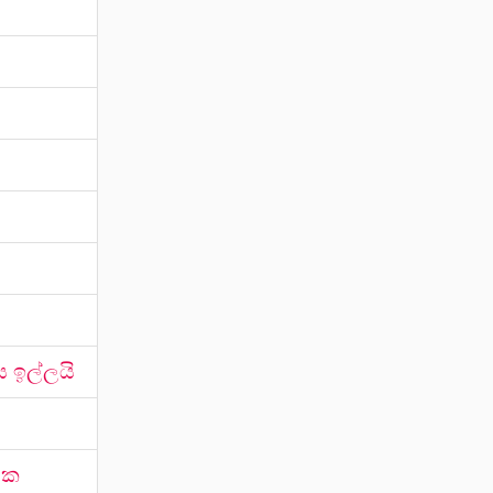
ස ඉල්ලයි
යක