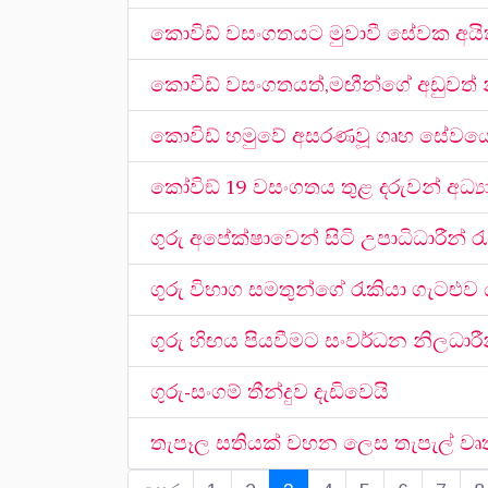
කොවිඩ් වසංගතයට මුවාවී සේවක අයිති
කොවිඩ් වසංගතයත්,මඟීන්ගේ අඩුවත් නිස
කොවිඩ් හමුවේ අසරණවූ ගෘහ සේවය
කෝවිඞ් 19 වසංගතය තුළ දරුවන් අධ්‍
ගුරු අපේක්ෂාවෙන් සිටි උපාධිධාරීන් 
ගුරු විභාග සමතුන්ගේ රැකියා ගැටළුව
ගුරු හිඟය පියවීමට සංවර්ධන නිලධාරී
ගුරු-සංගම් තීන්දුව දැඩිවෙයි
තැපෑල සතියක් වහන ලෙස තැපැල් වෘත්