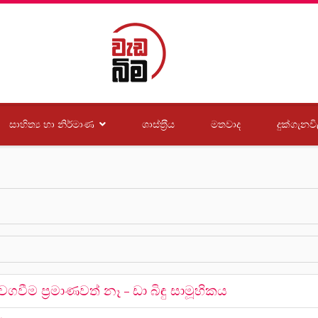
සාහිත්‍ය හා නිර්මාණ
ශාස්ත‍්‍රීය
මතවාද
දුක්ගැනවි
ීම ප්‍රමාණවත් නෑ – ඩා බිඳු සාමූහිකය