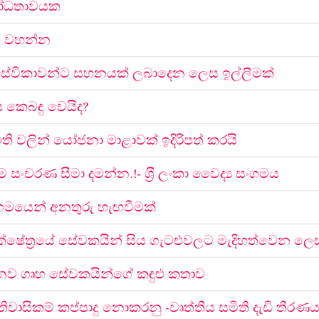
ෝධතාවයක
ට වහන්න
ා සේවිකාවන්ට සහනයක් ලබාදෙන ලෙස ඉල්ලීමක්
කෙබඳු වෙයිද?
ි වලින් යෝජනා මාළාවක් ඉදිරිපත් කරයි
ංචරණ සීමා දමන්න.!- ශ‍්‍රී ලංකා වෛද්‍ය සංගමය
ංගමයෙන් අනතුරු හැඟවීමක්
ත් ක්ෂේත්‍රයේ සේවකයින් සිය ගැටළුවලට මැදිහත්වෙන ලෙ
නව ගෘහ සේවකයින්ගේ කඳුළු කතාව
වාසිකම් කප්පාදු නොකරනු -වෘත්තීය සමිති දැඩි තීරණ