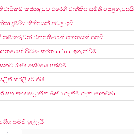
වාසිකම් කප්පාදුවට එරෙහි වෘත්තීය සමිති පෙළගැසෙයි
ා දුම්රිය කිහිපයක් අවලංගුයි
ේ කම්කරුවන් ජනපතිගෙන් සහනයක් පතයි
යාපනයෙන් පිටමං කරන online ඉගැන්වීම්
රැසකට රාජ්‍ය සේවයේ පත්වීම්
 යලිත් කරලියට එයි
න් සහ අභ්‍යාසලාභීන් බඳවා ගැනීම ගැන සාකච්ඡා
තීය සමිති ඉල්ලයි