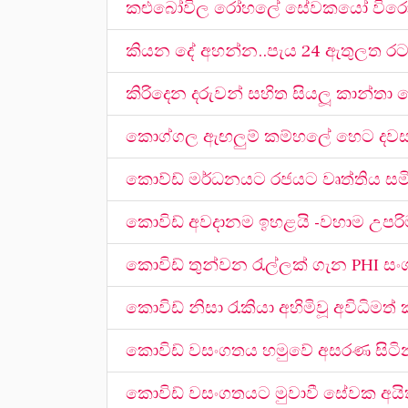
කළුබෝවිල රෝහලේ සේවකයෝ විර
කියන දේ අහන්න..පැය 24 ඇතුලත ර
කිරිදෙන දරුවන් සහිත සියලූ කාන්ත
කොග්ගල ඇඟලුම් කම්හලේ හෙට දවස 
කොව්ඩ් මර්ධනයට රජයට වෘත්තිය සමිත
කොවිඩ් අවදානම ඉහළයි -වහාම උපරිම ස
කොවිඩ් තුන්වන රැල්ලක් ගැන PHI ස
කොවිඩ් නිසා රැකියා අහිමිවූ අවිධිම
කොවිඩ් වසංගතය හමුවේ අසරණ සිටි
කොවිඩ් වසංගතයට මුවාවී සේවක අයිති