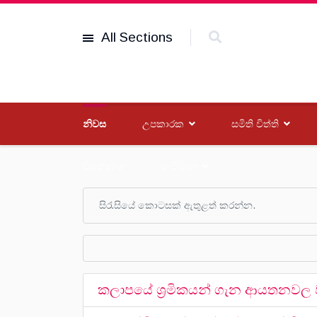
All Sections
නිවස
උපකාරක
සමිති විත්ති
විශේෂාංග
සංවිධාන
කලාපයේ ශ්‍රමිකයන් ගැන ආයතනවල වගව