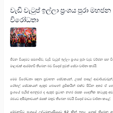
වැඩි වැටුප් ඉල්ලා ප්‍රංශය පුරා මහජන
විරෝධතා
ජීවන වියදමට සමගාමීව, වැඩි වැටුප් ඉල්ලා ප්‍රංශය පුරා වැඩ වර්ජන සහ 
මාලාවක් ආරම්භවී තිබෙන බව විදෙස් පුවත් සේවා වාර්තා කරයි.
මෙම විරෝධතා සඳහා ප්‍රවාහන සේවකයන්, උසස් පාසල් ආචාර්යවරුන
රෝහල් සේවකයන් ඇතුළු බොහෝ ශ්‍රමිකයින් එක්ව සිටින අතර ඒ හේ
ප්‍රංශයේ පැරිස් අගනුවර ද ඇතුළු ප්‍රධාන නගර රැසක දෛනික කටයුතු 
රජයට අසීරුතාවයන් රැසක් මතුව තිබෙන බවයි විදෙස් මාධ්‍ය වාර්තා කළේ.
මේවනවිට ප්‍රංශයේ උද්ධමනයසියයට 6.2 කින් ඉහළ ගොස් තිබෙන 