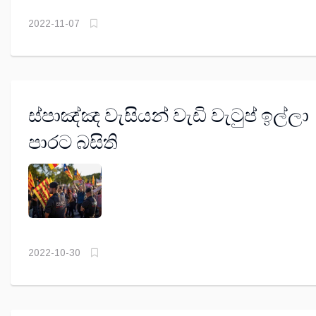
2022-11-07
ස්පාඤ්ඤ වැසියන් වැඩි වැටුප් ඉල්ලා
පාරට බසිති
2022-10-30