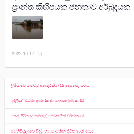
ප්‍රාන්ත කිහිපයක ජනතාව අර්බුදයක
2022-10-17
ලිබියාවේ බෝට්ටු අනතුරකින් 15 දෙනෙකු මරුට
“ජුලියා” මධ්‍යම අමෙරිකාව නොසන්සුම් කරයි
තෙල් පිරිපහදු කම්හල් සේවකයින් වර්ජනයේ
වෙනිසියුලාවේ සිදුවූ නායයාමකින් ජීවිත 36ක් මරුට