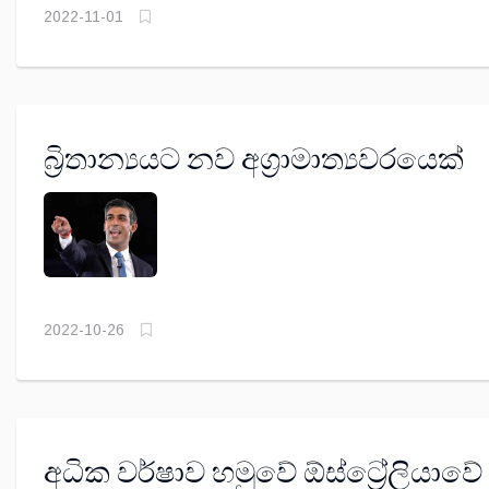
2022-11-01
බ්‍රිතාන්‍යයට නව අග්‍රාමාත්‍යවරයෙක්
2022-10-26
අධික වර්ෂාව හමුවේ ඕස්ට්‍රේලියාවේ