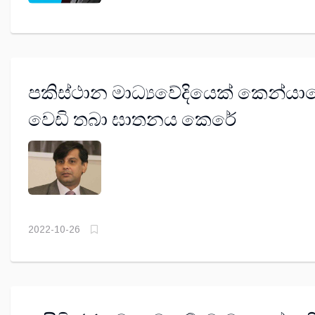
පකිස්ථාන මාධ්‍යවේදියෙක් කෙන්යාව
වෙඩි තබා ඝාතනය කෙරේ
2022-10-26