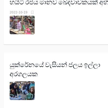
හයිටි රජය මානව ඛේදවාචකයක් අභ
2022-10-19
යුක්රේනයේ වැසියන් ජලය ඉල්ලා
අරගලයක