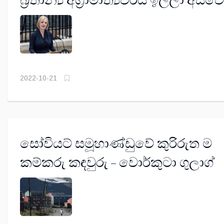
බ්‍රිතාන්‍ය අග්‍රාමාත්‍යවරිය ඉල්ලා අස්වේ
2022-10-21
සෝවියට් සමූහාණ්ඩුවේ කුරිරුත ම
කම්කරු කඳවුරු – වොර්කුටා ගුලාග්