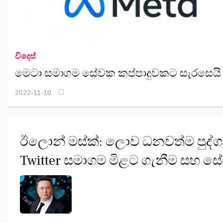
විදෙස්
මෙටා සමාගම සේවක කප්පාදුවකට සැරසෙයි
2022-11-10
ඊලොන් මස්ක්: ලොව ධනවත්ම පුද්
Twitter සමාගම මිළට ගැනීම සහ ස
කප්පාදුවේ ආරම්භය