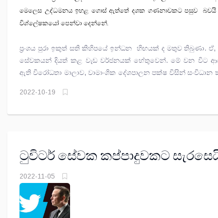
මෙලෙස උද්ධමනය ඉහළ ගොස් ඇත්තේ දශක ගණනාවකට පසුව බවයි 
විශ්ලේෂකයෝ පෙන්වා දෙන්නේ.
ප්‍රංශය පුරා ඉකුත් සති කිහිපයේ ඉන්ධන හිඟයක් ද මතුව තිබුණා. ඒ, ප
සේවකයන් දියත් කළ වැඩ වර්ජනයක් හේතුවෙන්. මේ වන විට ආර
ඇති විරෝධතා මාලාව, වාමාංශික දේශපාලන පක්ෂ විසින් සංවිධාන 
බව, එරට මාධ්‍ය වාර්තාවල සඳහන්. ප්‍රංශයේ නෝබෝඩ් පක්ෂයේ ප්‍
2022-10-19
වන ජීන් ලූක් මෙලෙන්‍ චොන් විරෝධතා මෙහෙවවන බව, වාර්තා
මේ නිසා ජනාධිපති එමැනුවෙල් මැක්‍රොන්ගේ රජයට දැඩි පීඩනයක් 
ඇති බවයි, වාර්තා වන්නේ. විරෝධතාකරුවන් දේශගුණික විපර්ය
එරෙහිව හඬ නගමින් සිටින බවත් සඳහන්.
ටුවිටර් සේවක කප්පාදුවකට සැරසෙය
2022-11-05